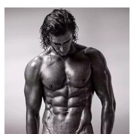
劃
有
氧
運
動
訓
練
心
得
力
量
訓
練