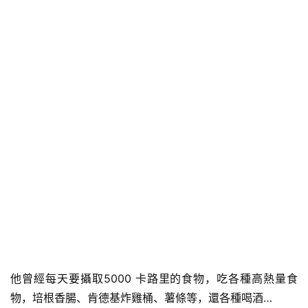
他曾經每天要攝取5000 卡路里的食物，吃各種高熱量食
物，培根香腸、肯德基炸雞桶、薯條等，還各種喝酒…