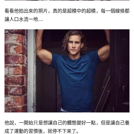
增
肌
看看他拍出來的照片，真的是超模中的超模，每一個線條都
計
讓人口水流一地….
劃
瑜
伽
健
身
視
頻
他說，一開始只是想讓自己的體態變好一點，但是讓自己養
成了運動的習慣後，就停不下來了。