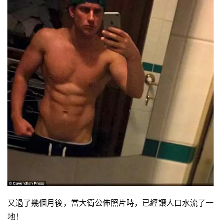
減
又過了幾個月後，當大衛公佈照片時，已經讓人口水流了一
脂
地！
計