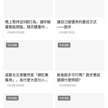
晚上堅持這5個行為，讓你躺
讓自己變優秀的最佳方式
著都能燃脂，隔天體重咔咔
——跑步
下降！
2026年7月28日
2024年7月2日
有氧運動
有氧運動
成都太古里雖然是「網紅聚
飯後跑步可行嗎？跑步應該
集地」，為什麼大部分人的
選擇什麼時間？
身材都很好？
2023年1月29日
2022年9月16日
有氧運動
有氧運動