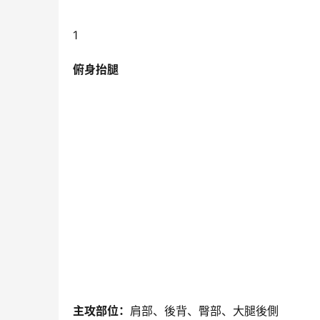
1
俯身抬腿
主攻部位：
肩部、後背、臀部、大腿後側