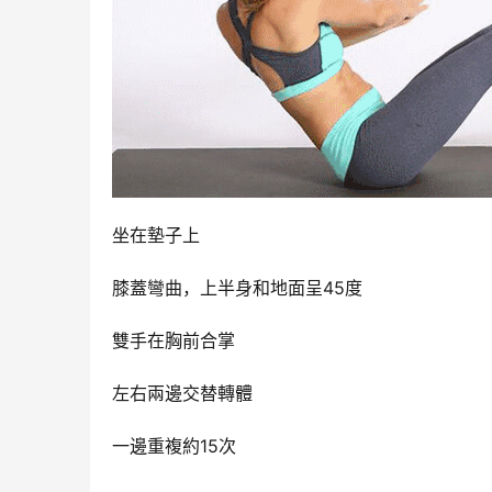
坐在墊子上
膝蓋彎曲，上半身和地面呈45度
雙手在胸前合掌
左右兩邊交替轉體
一邊重複約15次