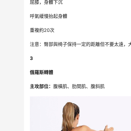
屈膝，身體下沉
呼氣緩慢抬起身體
重複約20次
注意：臀部與椅子保持一定的距離但不要太遠，大
3
俄羅斯轉體
主攻部位：
腹橫肌、肋間肌、腹斜肌