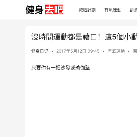
減脂計劃
有氧運動
訓
沒時間運動都是藉口！這5個小
健身日记
•
2017年5月12日 09:45
•
有氧運動
•
阅
只要你有一把沙發或瑜伽墊