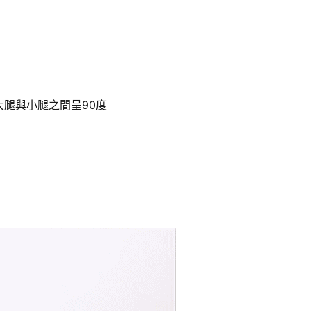
腿與小腿之間呈90度