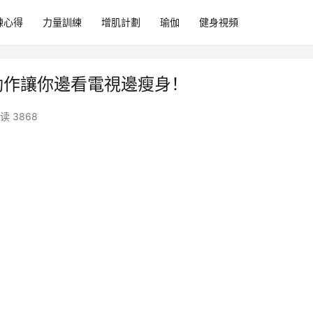
練心得
力量訓練
增肌計劃
瑜伽
健身視頻
動作讓你邊看電視邊瘦身！
读 3868