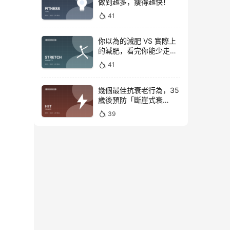
做到越多，瘦得越快！
41
你以為的減肥 VS 實際上
的減肥，看完你能少走彎
路
41
幾個最佳抗衰老行為，35
歲後預防「斷崖式衰
老」！
39