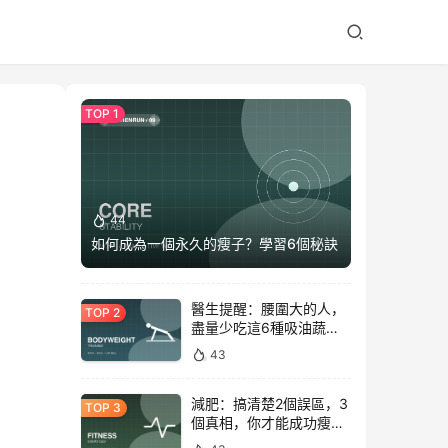
44
如何成為一個永久的瘦子？學習6個秘訣
醫生提醒：腰圍大的人，
盡量少吃這6種吸油蔬
菜！
43
減肥：搞清楚2個誤區，3
個真相，你才能成功瘦下
來！