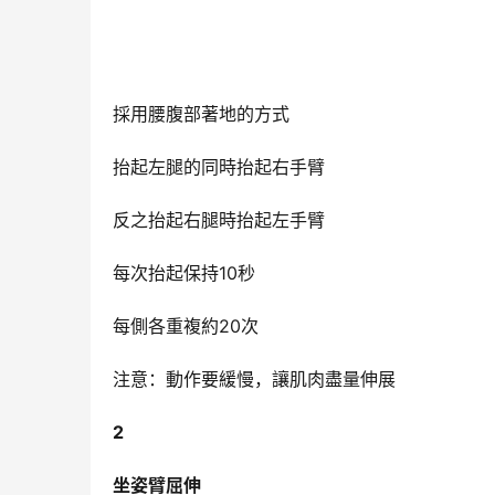
採用腰腹部著地的方式
抬起左腿的同時抬起右手臂
反之抬起右腿時抬起左手臂
每次抬起保持10秒
每側各重複約20次
注意：動作要緩慢，讓肌肉盡量伸展
2
坐姿臂屈伸