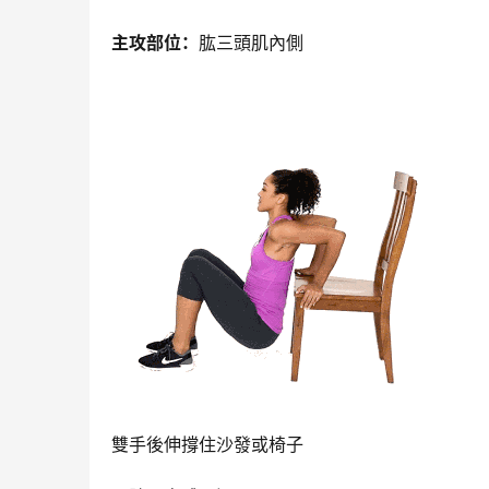
主攻部位：
肱三頭肌內側
雙手後伸撐住沙發或椅子