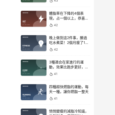
43
體脂率在下降的4個表
現，占一個以上，恭喜你
正在變瘦
42
晚上做到這2件事，勝過
吃水煮菜！2個月瘦了15
斤，腰圍下降6cm
42
3種適合在家進行的運
動，效果比跑步更好，是
公認的脂肪殺手！
41
四種超快燃脂的運動，每
天一種，讓你燃脂一整天
41
悄悄變瘦的減脂冷知識，