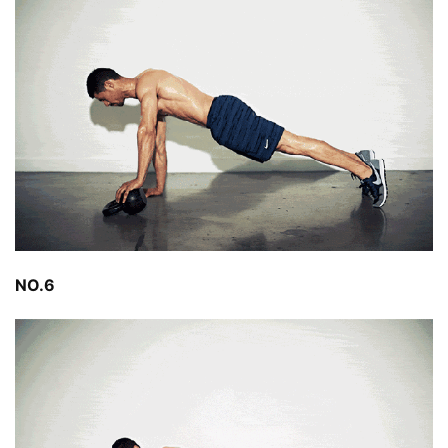
瑜
伽
健
身
視
頻
NO.6