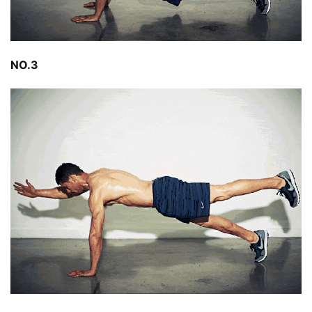
NO.3
減
脂
計
劃
有
氧
運