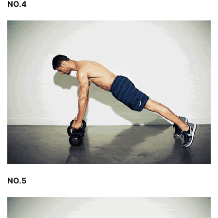
NO.4
動
訓
練
心
得
力
量
訓
練
增
肌
NO.5
計
劃