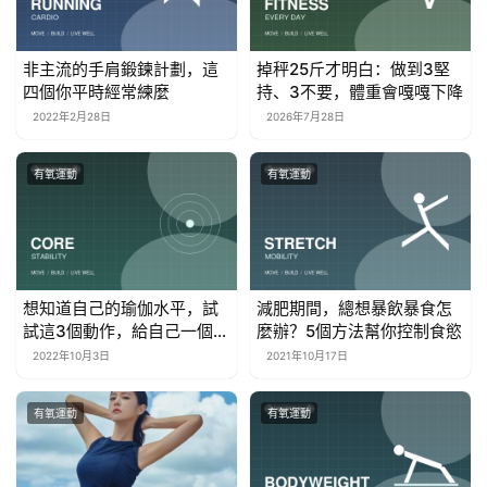
非主流的手肩鍛鍊計劃，這
掉秤25斤才明白：做到3堅
四個你平時經常練麼
持、3不要，體重會嘎嘎下降
2022年2月28日
2026年7月28日
有氧運動
有氧運動
想知道自己的瑜伽水平，試
減肥期間，總想暴飲暴食怎
試這3個動作，給自己一個清
麼辦？5個方法幫你控制食慾
晰的定位
2022年10月3日
2021年10月17日
有氧運動
有氧運動