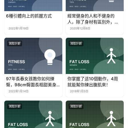
6種引體向上的抓握方式
經常健身的人和不健身的
人，除了身材有區別外，還
有什麼不同？
2022年1月19日
2020年12月6日
減脂計劃
減脂計劃
97年長春女孩教你如何練
你掌握了這10個動作，4周
臀，98cm臀圍長相甜美身材
就能幫你練出腹肌來！
性感，你心動沒
2022年1月14日
2018年1月5日
減脂計劃
減脂計劃