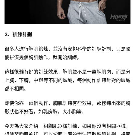
劃
有
氧
運
3、訓練計劃
動
很多人進行胸肌鍛煉，並沒有安排科學的訓練計劃，只是隨
訓
便拼湊幾個胸肌動作，就開始訓練。
練
心
這樣很難有好的訓練效果，胸肌並不是一整塊肌肉，而是分
得
上胸，下胸，中縫等不同的區域，每個動作訓練針對的區域
都不相同。
力
量
即使你靠一兩個動作，胸肌訓練有些效果，那樣練出來的胸
訓
形狀也不好看，如乳房胸，大小胸等。
練
今天為大家介紹一組胸肌器械訓練，如果你沒有相關器械，
增
想練習胸肌的話，可以按照上面的辦法獲取胸肌計劃，裡面