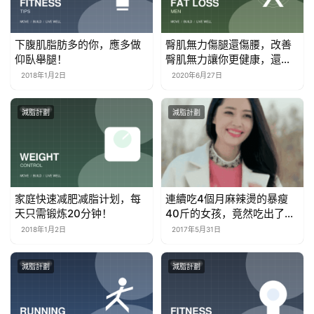
下腹肌脂肪多的你，應多做
臀肌無力傷腿還傷腰，改善
仰臥舉腿！
臀肌無力讓你更健康，還提
高深蹲表現
2018年1月2日
2020年6月27日
減脂計劃
減脂計劃
家庭快速减肥减脂计划，每
連續吃4個月麻辣燙的暴瘦
天只需锻炼20分钟！
40斤的女孩，竟然吃出了厭
食症！
2018年1月2日
2017年5月31日
減脂計劃
減脂計劃