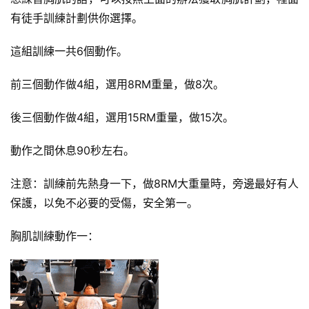
肌
有徒手訓練計劃供你選擇。
計
劃
這組訓練一共6個動作。
瑜
前三個動作做4組，選用8RM重量，做8次。
伽
後三個動作做4組，選用15RM重量，做15次。
健
動作之間休息90秒左右。
身
視
注意：訓練前先熱身一下，做8RM大重量時，旁邊最好有人
頻
保護，以免不必要的受傷，安全第一。
胸肌訓練動作一：