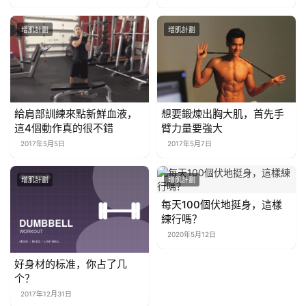
增肌計劃
增肌計劃
給肩部訓練來點新鮮血液，
想要鍛煉出胸大肌，首先手
這4個動作真的很不錯
臂力量要強大
2017年5月5日
2017年5月7日
增肌計劃
增肌計劃
每天100個伏地挺身，這樣
練行嗎？
2020年5月12日
好身材的标准，你占了几
个？
2017年12月31日