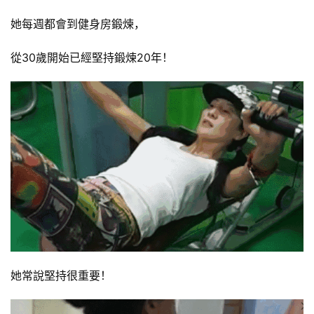
她每週都會到健身房鍛煉，
從30歲開始已經堅持鍛煉20年！
她常說堅持很重要！