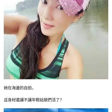
她在海邊的自拍，
這身材還讓不讓年輕姑娘們活了？