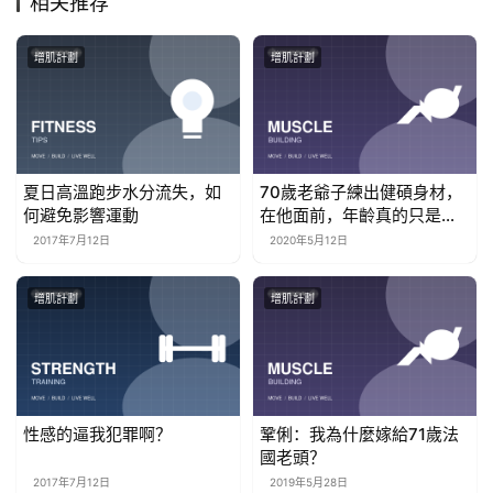
相关推荐
增肌計劃
增肌計劃
夏日高溫跑步水分流失，如
70歲老爺子練出健碩身材，
何避免影響運動
在他面前，年齡真的只是數
字
2017年7月12日
2020年5月12日
增肌計劃
增肌計劃
性感的逼我犯罪啊？
鞏俐：我為什麼嫁給71歲法
國老頭？
2017年7月12日
2019年5月28日