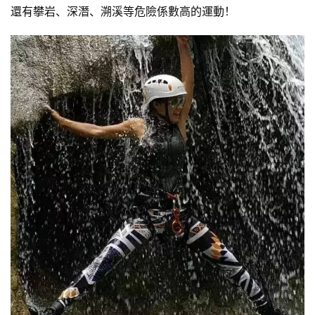
還有攀岩、深潛、溯溪等危險係數高的運動！
增
肌
計
劃
瑜
伽
健
身
視
頻