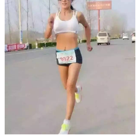
脂
計
劃
有
氧
運
動
訓
練
心
得
力
量
訓
練