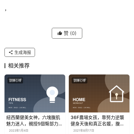
，
赞
(0)
生成海报
相关推荐
訓練心得
訓練心得
紐西蘭健美女神，六塊腹肌
36F農場女孩，靠努力逆襲
魅力迷人，親授5個臀部力量
健身天後和真正名媛，腹肌
訓練
翹臀成標配
2023年1月4日
2021年8月17日