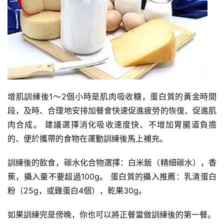
增肌訓練後1～2個小時是肌肉吸收糖，蛋白質的黃金時間
段，及時、合理地安排加餐會快速促進疲勞的恢復、促進肌
肉合成。
建議選擇消化吸收速度快、不增加胃腸道負擔
的、便於攜帶的食物在運動訓練後馬上補充。
訓練後的飲食，碳水化合物選擇：白米飯（精細碳水），香
蕉，攝入量不要超過100g。
蛋白質的攝入推薦：乳清蛋白
粉（25g，或雞蛋白4個），乾果30g。
如果訓練完是傍晚，你也可以將正餐當做訓練後的第一餐。