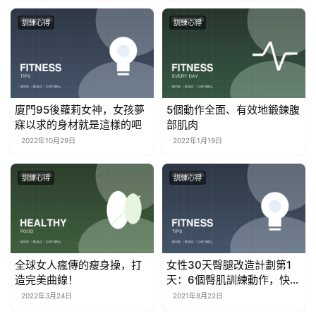
訓練心得
訓練心得
廈門95後蘿莉女神，女孩夢
5個動作全面、有效地鍛鍊腹
寐以求的身材就是這樣的吧
部肌肉
2022年10月29日
2022年1月19日
訓練心得
訓練心得
全球女人瘋傳的瘦身操，打
女性30天臀腿改造計劃第1
造完美曲線！
天：6個臀肌訓練動作，快速
飽滿臀部肌肉
2022年3月24日
2021年8月22日