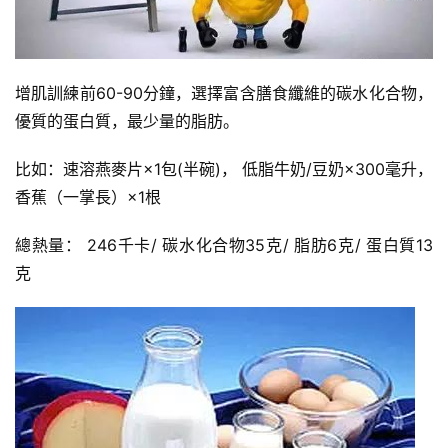
增肌訓練前60-90分鐘
，選擇富含膳食纖維的碳水化合物，
優質的蛋白質，最少量的脂肪。
比如：速溶燕麥片×1包(半碗)，
低脂牛奶/豆奶×300毫升，
香蕉（一掌長）×1根
總熱量： 246千卡/ 碳水化合物35克/ 脂肪6克/ 蛋白質13
克