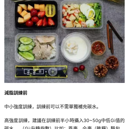
減
脂
計
劃
有
氧
運
動
減脂訓練前
訓
中小強度訓練，訓練前可以不需單獨補充碳水。
練
心
高強度訓練，建議在訓練前半小時攝入30~50g中低Gi值的
得
碳水。 （Gi:升糖指數）比如：燕麥，全麥（雜糧）麵包，