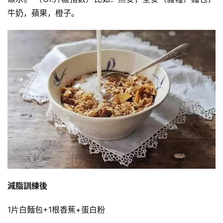
牛奶，蘋果，橙子。
力
量
訓
練
增
肌
計
劃
瑜
伽
健
減脂訓練後
身
視
1片白麵包+1根香蕉+蛋白粉
頻