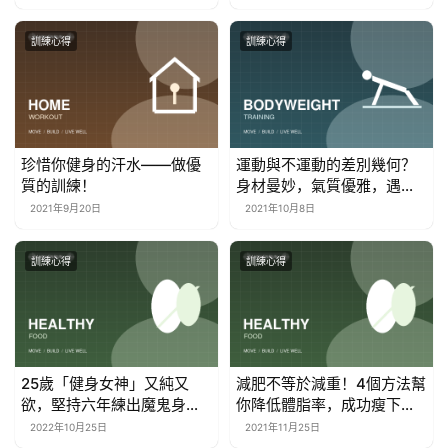
訓練心得
訓練心得
珍惜你健身的汗水——做優
運動與不運動的差別幾何？
質的訓練！
身材曼妙，氣質優雅，遇到
更美好的自己
2021年9月20日
2021年10月8日
訓練心得
訓練心得
25歲「健身女神」又純又
減肥不等於減重！4個方法幫
欲，堅持六年練出魔鬼身
你降低體脂率，成功瘦下
材！
來！
2022年10月25日
2021年11月25日