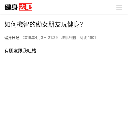
如何機智的勸女朋友玩健身？
健身日记
2019年4月3日 21:29
增肌計劃
阅读 1601
有朋友跟我吐槽