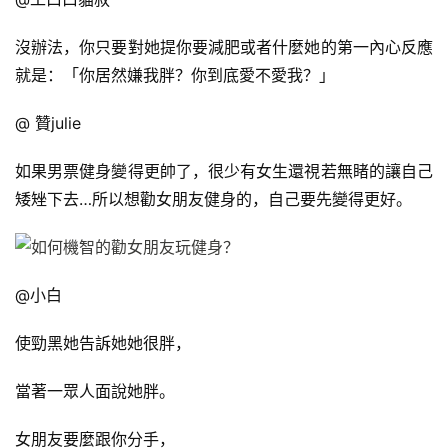
沒辦法，你只要對她提你要減肥或者什麼她的第一內心反應
就是：「你居然嫌我胖？你到底愛不愛我？」
@ 贊julie
如果男票健身變得更帥了，很少有女生還視若無睹的讓自己
矮矬下去…所以想勸女朋友健身的，自己要先變得更好。
@小白
使勁黑她告訴她她很胖，
當著一眾人面說她胖。
女朋友要麼跟你分手，