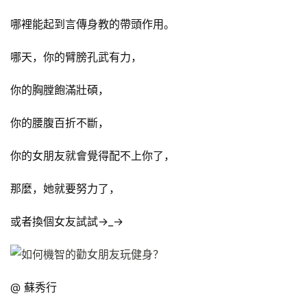
哪裡能起到言傳身教的帶頭作用。
哪天，你的臂膀孔武有力，
你的胸膛飽滿壯碩，
你的腰腹百折不斷，
你的女朋友就會覺得配不上你了，
那麼，她就要努力了，
或者換個女友試試→_→
@ 蘇秀行