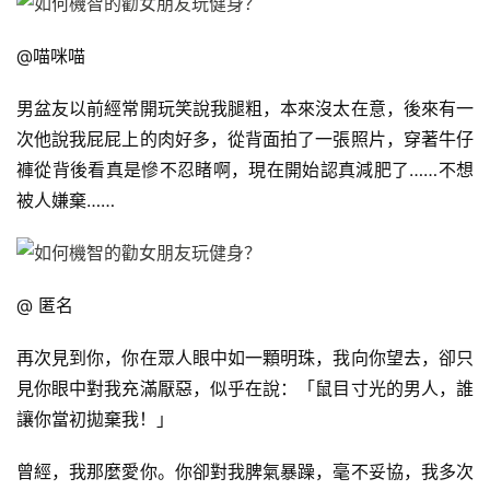
氧
運
@喵咪喵
動
男盆友以前經常開玩笑說我腿粗，本來沒太在意，後來有一
訓
次他說我屁屁上的肉好多，從背面拍了一張照片，穿著牛仔
練
褲從背後看真是慘不忍睹啊，現在開始認真減肥了……不想
心
被人嫌棄……
得
力
量
@ 匿名
訓
練
再次見到你，你在眾人眼中如一顆明珠，我向你望去，卻只
見你眼中對我充滿厭惡，似乎在說：「鼠目寸光的男人，誰
增
讓你當初拋棄我！」
肌
計
曾經，我那麼愛你。你卻對我脾氣暴躁，毫不妥協，我多次
劃