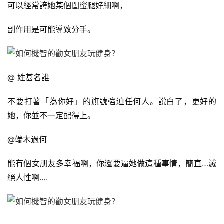
可以經常誇她某個閨蜜腿好細啊，
副作用是可能導致分手。
@ 姓甚名誰
不要打著「為你好」的旗號強迫任何人。說白了，更好的
她，你並不一定配得上。
@端木過何
能有個女朋友多幸福啊，你還要逼她做這種事情，簡直…滅
絕人性啊….