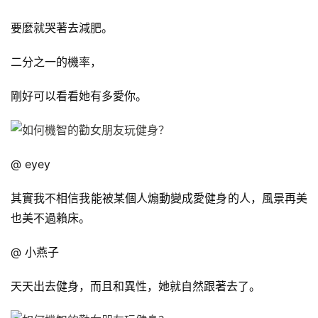
要麼就哭著去減肥。
二分之一的機率，
剛好可以看看她有多愛你。
@ eyey
其實我不相信我能被某個人煽動變成愛健身的人，風景再美
也美不過賴床。
減
脂
@ 小燕子
計
劃
天天出去健身，而且和異性，她就自然跟著去了。
有