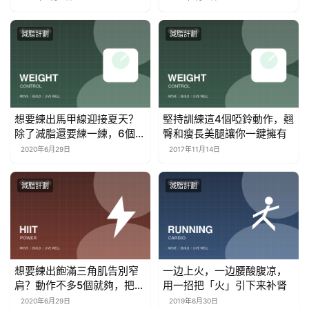
減脂計劃
減脂計劃
想要練出馬甲線迎接夏天？
堅持訓練這4個啞鈴動作，翹
除了減脂還要練一練，6個動
臀和瘦長美腿讓你一鍵擁有
作就可以
2020年6月29日
2017年11月14日
減脂計劃
減脂計劃
想要練出飽滿三角肌告別窄
一边上火，一边腰酸腹凉，
肩？動作不多5個就夠，把肩
用一招把「火」引下来补肾
練寬練飽滿
2020年6月29日
2019年6月30日