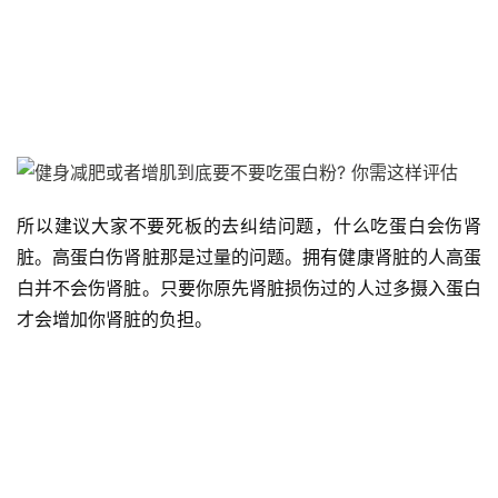
減
脂
計
劃
所以建议大家不要死板的去纠结问题，什么吃蛋白会伤肾
有
脏。高蛋白伤肾脏那是过量的问题。拥有健康肾脏的人高蛋
氧
白并不会伤肾脏。只要你原先肾脏损伤过的人过多摄入蛋白
運
才会增加你肾脏的负担。
動
訓
練
心
得