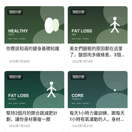
減脂計劃
減脂計劃
你應該知道的健身基礎知識
美女們腿粗的原因都在這里
了，腿部肉多線條差，3個辦
法幫你改善
2019年7月30日
2022年1月14日
減脂計劃
減脂計劃
堅持2個月的開合跳減肥計
每天1小時力量訓練，跟每天
劃，讓你身材暴瘦一圈
1小時有氧運動的人，身材會
有什麼差別
2020年7月24日
2020年1月21日