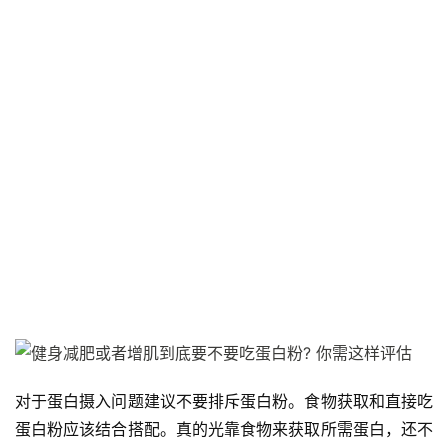
力
量
訓
練
增
肌
計
劃
瑜
伽
健
身
对于蛋白摄入问题建议不要排斥蛋白粉。食物获取和直接吃
視
蛋白粉应该结合搭配。真的光靠食物来获取所需蛋白，还不
頻