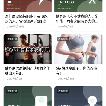
為什麼要堅持跑步？長期跑
健身的人和不健身的人，多
步的人，會收獲這8個好處
年後，兩者之間有多大的區
別？
2019年7月29日
2020年9月5日
減脂計劃
減脂計劃
健身房怎麼練胸？這6個動作
5招快速瘦肚子，你值得擁
練出大胸肌
有！
2017年5月9日
2017年5月31日
減脂計劃
減脂計劃