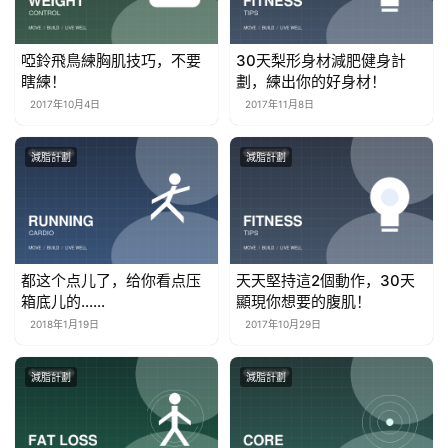
啞鈴飛鳥練胸肌技巧，不要
30天梨形身材減肥健身計
瞎練！
劃，練出你的好身材！
2017年10月4日
2017年11月8日
減脂計劃
減脂計劃
都这个点儿了，给你看点压
天天堅持這2個動作，30天
箱底儿的……
顯現你想要的腹肌！
2018年1月19日
2017年10月29日
減脂計劃
減脂計劃