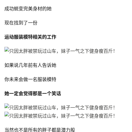
肌
成功蜕变完美身材的她
計
劃
现在找到了一份
瑜
运动服装模特相关的工作
伽
健
如果说几年前有人告诉她
身
視
你未来会做一名服装模特
頻
她一定会觉得那是一个笑话
当然也不是所有的胖子都是潜力股