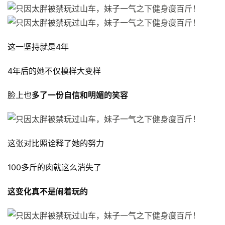
劃
有
氧
这一坚持就是4年
運
動
4年后的她不仅模样大变样
脸上也
多了一份自信和明媚的笑容
訓
練
心
得
这张对比照诠释了她的努力
力
100多斤的肉就这么消失了
量
訓
这变化真不是闹着玩的
練
增