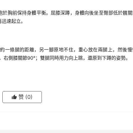
抱於胸前保持身體平衡。屈膝深蹲，身體向後坐至臀部低於髖關
再迅速起立。
約一條腿的距離，另一腳原地不住，重心放在兩腿上，然後慢
°，右側膝關節90°；雙腿同時用力向上跳，還原到下蹲的姿勢。
赞
(0)