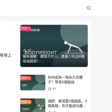
42
用得上
醫生提醒：腰圍大的人，盡量少吃這6種
吸油蔬菜！
如何成為一個永久的瘦
子？學習6個秘訣
41
減肥：搞清楚2個誤區，3
個真相，你才能成功瘦下
來！