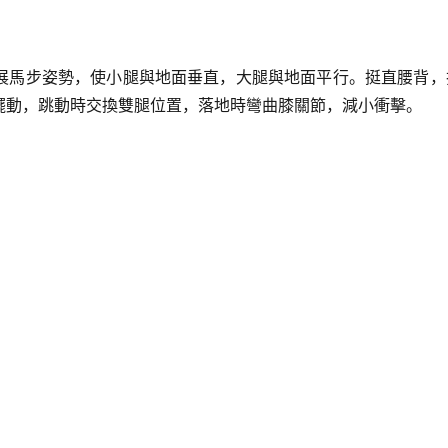
展馬步姿勢，使小腿與地面垂直，大腿與地面平行。挺直腰背，
擺動，跳動時交換雙腿位置，落地時彎曲膝關節，減小衝擊。