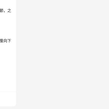
節，之
慢向下