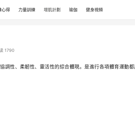
練心得
力量訓練
增肌計劃
瑜伽
健身視頻
读 1790
協調性、柔韌性、靈活性的綜合體現。是進行各項體育運動都