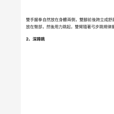
雙手握拳自然放在身體兩側，雙腳前後跨立成舒
放在臀部，然後用力跳起，雙臂隨著弓步跳規律
2、深蹲跳