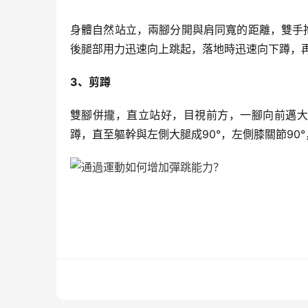
身體自然站立，兩腳分開與肩同寬的距離，雙手
後腿部用力迅速向上跳起，落地時迅速向下蹲，
3、剪蹲
雙腳併攏，直立站好，目視前方，一腳向前邁大
蹲，直至軀幹與左側大腿成90°，左側膝關節90