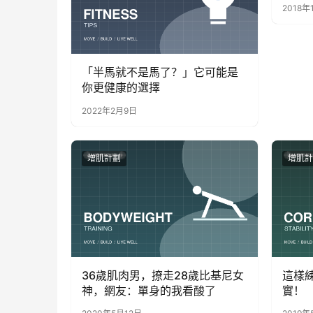
2018年
「半馬就不是馬了？」它可能是
你更健康的選擇
2022年2月9日
增肌計劃
增肌計
36歲肌肉男，撩走28歲比基尼女
這樣
神，網友：單身的我看酸了
實！