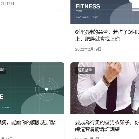
12月17日
6個發胖的惡習，若占了3個
上，肥胖就會找上你！
2022年2月19日
劃
增肌計劃
練胸，能讓你的胸肌更加緊
要成為行走的型男衣架子，
練這套肩膀轟炸訓練！