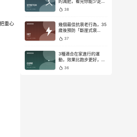
的減肥，看完你能少走彎
路
38
把重心
幾個最佳抗衰老行為，35
歲後預防「斷崖式衰
老」！
37
3種適合在家進行的運
動，效果比跑步更好，是
公認的脂肪殺手！
36