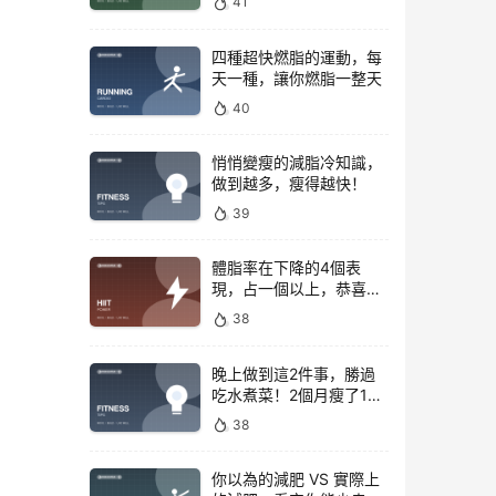
41
四種超快燃脂的運動，每
天一種，讓你燃脂一整天
40
悄悄變瘦的減脂冷知識，
做到越多，瘦得越快！
39
體脂率在下降的4個表
現，占一個以上，恭喜你
正在變瘦
38
晚上做到這2件事，勝過
吃水煮菜！2個月瘦了15
斤，腰圍下降6cm
38
你以為的減肥 VS 實際上