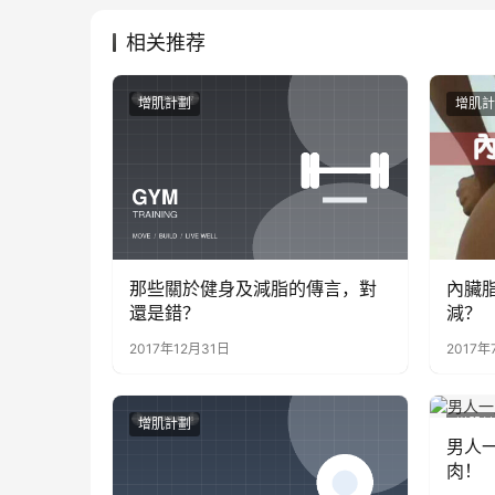
相关推荐
增肌計劃
增肌計
那些關於健身及減脂的傳言，對
內臟
還是錯？
減？
2017年12月31日
2017年
增肌計劃
增肌計
男人
肉！