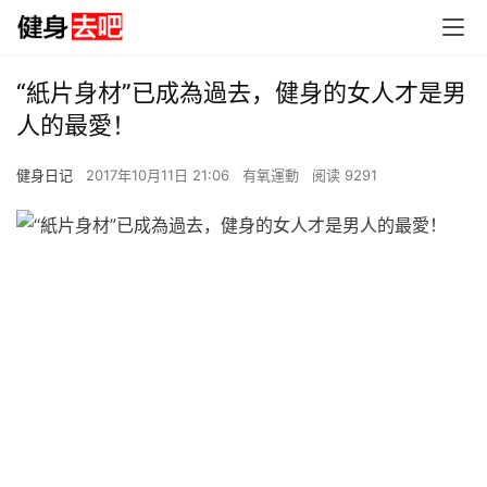
“紙片身材”已成為過去，健身的女人才是男
人的最愛！
健身日记
2017年10月11日 21:06
有氧運動
阅读 9291