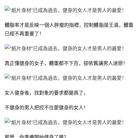
體脂率才是反映一個人胖瘦的指標，控制體脂是王道，體重
已經不再重要了！
真正懂健身的女子，體重都不下百，卻依舊讓男人迷戀！
女人健身後，找對象的要求都變高了，
不健身的男人把控不住愛健身的女人！
那麼，你準備開始健身了嗎？