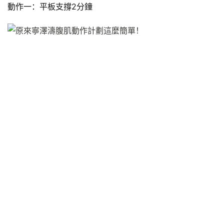
動作一：平板支撐2分鐘
減
脂
計
劃