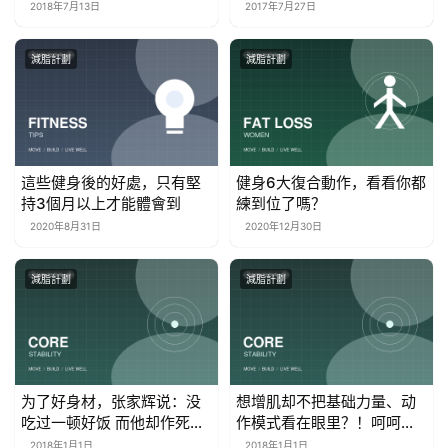
伤！
2018年7月13日
2017年7月27日
減脂計劃
減脂計劃
這些健身後的好處，只有堅
健身6大復合動作，看看你都
持3個月以上才能體會到
練到位了嗎？
2020年8月31日
2020年12月30日
減脂計劃
減脂計劃
为了好身材，张家辉说：没
想增肌却不把基础力量、动
吃过一顿好饭 而他却作死增
作模式看在眼里？！呵呵
肥近70斤
哒……
2018年1月1日
2018年1月1日