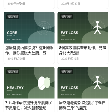
2020年10月6日
2021年11月27日
減脂計劃
減脂計劃
怎麼擺脫內髒脂肪？這6個動
8個高效減脂塑形動作，見證
作，讓你擺脫大肚腩，練出
身材大改變！
性感馬甲線
2019年8月25日
2022年1月19日
減脂計劃
減脂計劃
7个动作帮你提升腿部肌肉关
居然連老虎都沒逃脫“每逢佳
节灵活性，减少腿部运动损
節胖三斤”的魔咒……