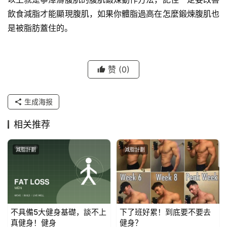
飲食減脂才能顯現腹肌，如果你體脂過高在怎麼鍛煉腹肌也
是被脂肪蓋住的。
赞
(0)
生成海报
相关推荐
減脂計劃
減脂計劃
不具備5大健身基礎，談不上
下了班好累！到底要不要去
真健身！健身
健身？