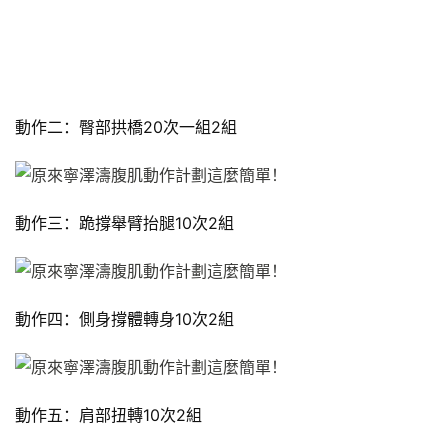
有
氧
運
動
動作二：臀部拱橋20次一組2組
訓
練
心
得
動作三：跪撐舉臂抬腿10次2組
力
量
訓
動作四：側身撐體轉身10次2組
練
增
動作五：肩部扭轉10次2組
肌
計