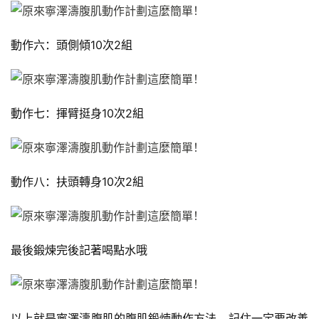
劃
動作六：頭側傾10次2組
瑜
伽
健
動作七：揮臂挺身10次2組
身
視
頻
動作八：扶頭轉身10次2組
最後鍛煉完後記著喝點水哦
以上就是寧澤濤腹肌的腹肌鍛煉動作方法，記住一定要改善