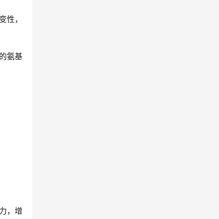
变性，
的氨基
力，增