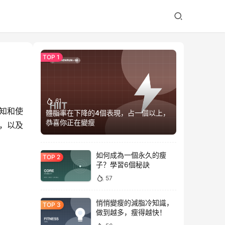
61
知和使
體脂率在下降的4個表現，占一個以上，
恭喜你正在變瘦
，以及
如何成為一個永久的瘦
子？學習6個秘訣
57
悄悄變瘦的減脂冷知識，
做到越多，瘦得越快！