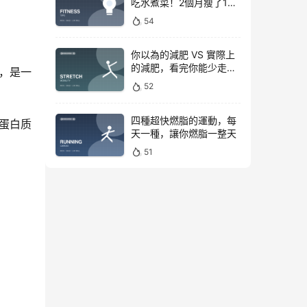
吃水煮菜！2個月瘦了15
斤，腰圍下降6cm
54
你以為的減肥 VS 實際上
的減肥，看完你能少走彎
，是一
路
52
四種超快燃脂的運動，每
蛋白质
天一種，讓你燃脂一整天
51