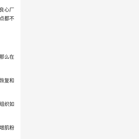
良心厂
点都不
那么在
恢复和
组织如
增肌粉