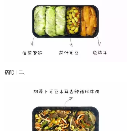
減
脂
計
劃
有
氧
運
搭配十二、
動
訓
練
心
得
力