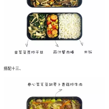
量
訓
練
增
肌
計
劃
瑜
伽
搭配十三、
健
身
視
頻