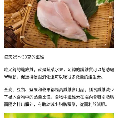
每天25～30克的纖維
吃足夠的纖維質，就是蔬菜水果，足夠的纖維質可以幫助腸
胃糯動，促進排便跟消化還可以吃很多微量的維生素。
全麥、豆類、堅果和乾果都是高纖維食用品。膳食纖維減少
了攝入食物中的熱量比值，食物中纖維素在腸內會吸引脂肪
而隨之排出體外，有助於減少脂肪積聚，從而利於減肥。