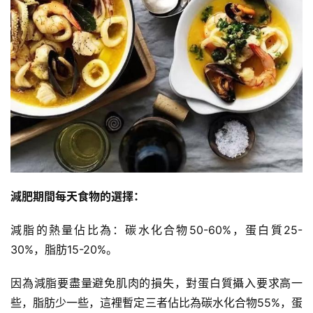
訓
練
心
得
力
量
訓
練
增
減肥期間每天食物的選擇：
肌
計
減脂的熱量佔比為：碳水化合物50-60%，蛋白質25-
劃
30%，脂肪15-20%。
因為減脂要盡量避免肌肉的損失，對蛋白質攝入要求高一
瑜
伽
些，脂肪少一些，這裡暫定三者佔比為碳水化合物55%，蛋