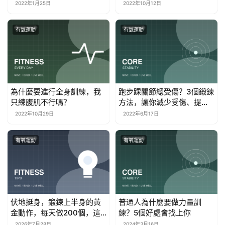
睡到七八點
2022年1月25日
2022年10月12日
有氧運動
有氧運動
為什麼要進行全身訓練，我
跑步踝關節總受傷？3個鍛鍊
只練腹肌不行嗎？
方法，讓你減少受傷、提高
跑步效率
2022年10月29日
2022年6月17日
有氧運動
有氧運動
伏地挺身，鍛鍊上半身的黃
普通人為什麼要做力量訓
金動作，每天做200個，這
練？5個好處會找上你
些好處不請自來
2026年7月28日
2024年3月16日