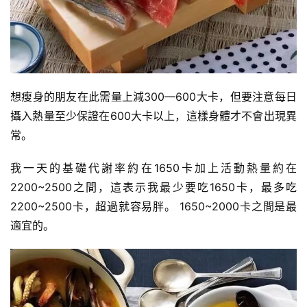
想瘦身的朋友在此需量上減300—600大卡，但要注意每日
攝入熱量至少保證在600大卡以上，這樣身體才不會出現異
常。
減
我一天的基礎代謝率約在1650卡加上活動熱量約在
脂
計
2200~2500之間，這表示我最少要吃1650卡，最多吃
劃
2200~2500卡，超過就容易胖。 1650~2000卡之間是最
適宜的。
有
氧
運
動