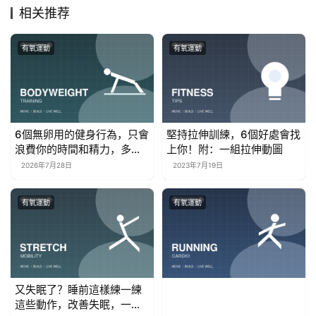
相关推荐
有氧運動
有氧運動
6個無卵用的健身行為，只會
堅持拉伸訓練，6個好處會找
浪費你的時間和精力，多數
上你！附：一組拉伸動圖
人都在做
2026年7月28日
2023年7月19日
有氧運動
有氧運動
又失眠了？睡前這樣練一練
這些動作，改善失眠，一覺