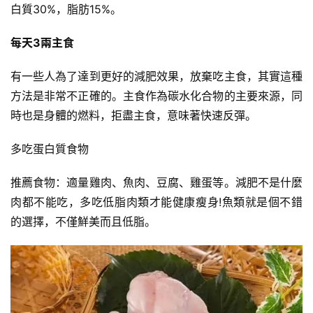
白質30%，脂肪15%。
健
每天3兩主食
身
視
有一些人為了達到更好的減肥效果，放棄吃主食，其實這種
頻
方法是非常不正確的。主食作為碳水化合物的主要來源，同
時也是身體的燃料，拒盡主食，意味著快速反彈。
多吃蛋白質食物
推薦食物：適量雞肉、魚肉、豆腐、雞蛋等。減肥不是什麼
肉都不能吃，多吃低脂肉類才能健康瘦身!魚類就是個不錯
的選擇，不僅鮮美而且低脂。