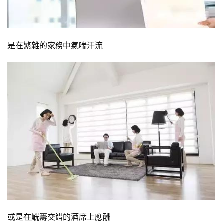
是在繁雜的家務中氣喘汗流
或是在觥籌交錯的酒席上應酬