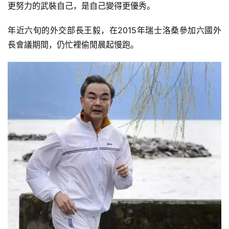
更努力的武裝自己，是自己變得更優秀。
訓
練
年近六旬的外交部長王毅，在2015年瑞士洛桑參加六國外
長會議期間，仍忙裡偷閒晨起慢跑。
增
肌
計
劃
瑜
伽
健
身
視
頻