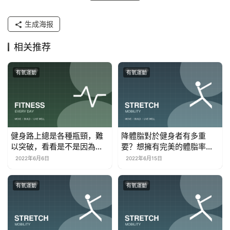
生成海报
相关推荐
有氧運動
有氧運動
健身路上總是各種瓶頸，難
降體脂對於健身者有多重
以突破，看看是不是因為這3
要？想擁有完美的體脂率，
點錯誤
你需這樣做
2022年6月6日
2022年6月15日
有氧運動
有氧運動