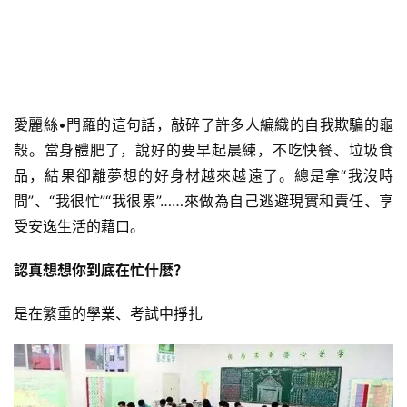
愛麗絲•門羅的這句話，敲碎了許多人編織的自我欺騙的龜
殼。當身體肥了，說好的要早起晨練，不吃快餐、垃圾食
品，結果卻離夢想的好身材越來越遠了。總是拿“我沒時
間”、“我很忙”“我很累”……來做為自己逃避現實和責任、享
受安逸生活的藉口。
認真想想你到底在忙什麼？
是在繁重的學業、考試中掙扎