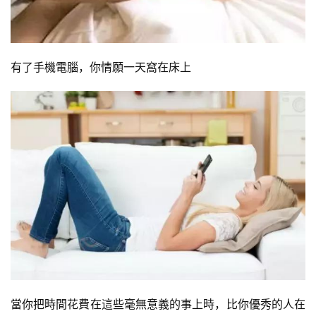
減
脂
計
有了手機電腦，你情願一天窩在床上
劃
有
氧
運
動
訓
練
心
得
力
當你把時間花費在這些毫無意義的事上時，比你優秀的人在
量