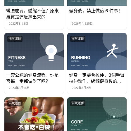
彎腰駝背，體態不佳？原來
健身後，禁止做這 6 件事！
氣質是這麼練出來的
2022年8月2日
2026年4月25日
有氧運動
有氧運動
一套公認的健身流程，你是
健身一定要會拉伸，3個手臂
否每一步都做對了呢？
拉伸動作，緩解健身後的肌
肉損傷
2024年3月16日
2022年7月2日
有氧運動
有氧運動