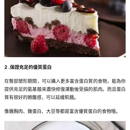
量
訓
練
增
肌
計
劃
2 .保證充足的優質蛋白
瑜
伽
在臀部塑形期間，可以攝入更多富含蛋白質的食物，能為你
提供充足的氨基酸來盡快修復運動後受損的肌肉。而且蛋白
健
質有很好的飽腹感，可以延緩飢餓。
身
視
像雞胸肉、雞蛋白、大豆等都是富含優質蛋白的食物哦。
頻