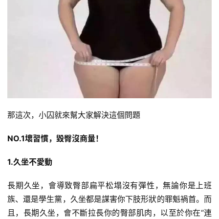
那這次，小囚就來幫大家解決這個問題
NO.1壞習慣，毀臀沒商量！
1.久坐不愛動
長期久坐，會導致臀部扁平松塌沒有彈性，無論你是上班
族、還是學生黨，久坐都是謀害你下肢形狀的罪魁禍首。而
且，長期久坐，會不斷拉長你的臀部肌肉，以至於你在“連