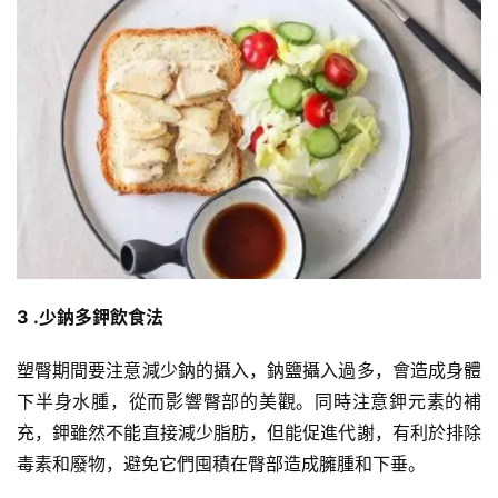
3 .少鈉多鉀飲食法
塑臀期間要注意減少鈉的攝入，鈉鹽攝入過多，會造成身體
下半身水腫，從而影響臀部的美觀。同時注意鉀元素的補
充，鉀雖然不能直接減少脂肪，但能促進代謝，有利於排除
毒素和廢物，避免它們囤積在臀部造成臃腫和下垂。