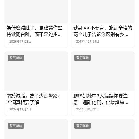
為什麼減肚子，更建議你堅
健身 vs 不健身，施瓦辛格的
持做開合跳，而不是跑步
两个儿子告诉你区别有多
呢？
大！
2026年7月28日
2017年12月31日
有氧運動
有氧運動
關於減脂，為了少走彎路，
腿舉訓練中3大錯誤你要注
五個真相要了解
意！遠離他們，倍增訓練效
果
2024年12月4日
2022年10月21日
有氧運動
有氧運動