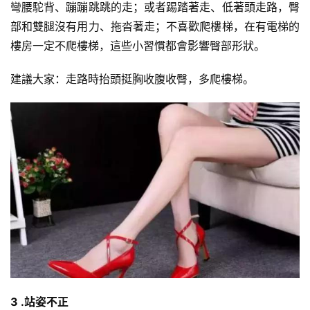
彎腰駝背、蹦蹦跳跳的走；或者踢踏著走、低著頭走路，臀
部和雙腿沒有用力、拖沓著走；不喜歡爬樓梯，在有電梯的
樓房一定不爬樓梯，這些小習慣都會影響臀部形狀。
建議大家：走路時抬頭挺胸收腹收臀，多爬樓梯。
3 .站姿不正