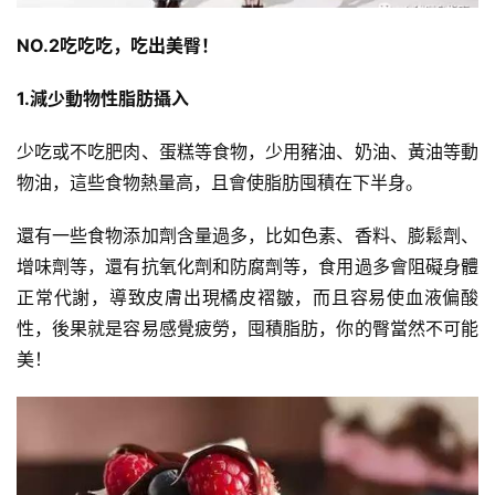
NO.2吃吃吃，吃出美臀！
減
脂
1.減少動物性脂肪攝入
計
劃
少吃或不吃肥肉、蛋糕等食物，少用豬油、奶油、黃油等動
物油，這些食物熱量高，且會使脂肪囤積在下半身。
有
氧
還有一些食物添加劑含量過多，比如色素、香料、膨鬆劑、
運
增味劑等，還有抗氧化劑和防腐劑等，食用過多會阻礙身體
動
正常代謝，導致皮膚出現橘皮褶皺，而且容易使血液偏酸
性，後果就是容易感覺疲勞，囤積脂肪，你的臀當然不可能
訓
美！
練
心
得
力