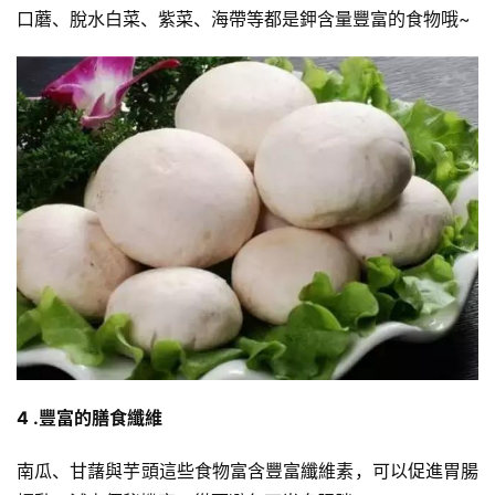
口蘑、脫水白菜、紫菜、海帶等都是鉀含量豐富的食物哦~
4 .豐富的膳食纖維
南瓜、甘藷與芋頭這些食物富含豐富纖維素，可以促進胃腸