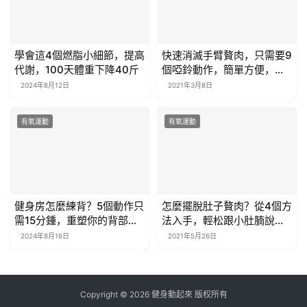
學會這4個燃脂小細節，提高
快速消滅手臂贅肉，只需要9
代謝，100天體重下降40斤
個啞鈴動作，簡單方便，效
果槓槓的
2024年8月12日
2021年3月8日
有氧運動
有氧運動
健身房怎麼練背？5個動作只
怎麼擺脫肚子贅肉？從4個方
需15分鍾，重塑你的背部線
法入手，輕松跟小肚腩說拜
條！
拜
2024年8月16日
2021年5月26日
Copyright © 2026 健身動起來 版权所有