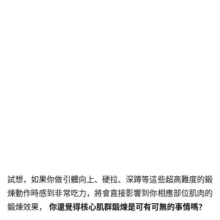
減
脂
計
劃
有
氧
運
動
訓
練
心
試想，如果你做引體向上、硬拉、深蹲等這些超高難度的鍛
得
煉動作時感到非常吃力，將會直接影響到你相應部位肌肉的
鍛煉效果，
你還覺得核心肌群鍛煉是可有可無的事情嗎？
力