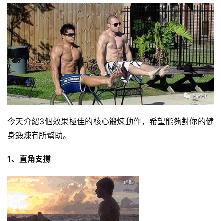
量
訓
練
增
肌
計
劃
瑜
今天介紹3個效果極佳的核心鍛煉動作，希望能夠對你的健
伽
身鍛煉有所幫助。
健
1、直角支撐
身
視
頻