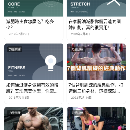
減肥時主食怎麼吃？吃多
在家脫油減脂你需要這套訓
少？
練計劃，真的很實用！
2017年7月29日
2019年2月4日
力量訓練
力量訓練
如何通过健身做到有效的增
7個背肌訓練的經典動作，打
肌？实现完美体型，你需要
造倒三角身材，這樣練就對
关注这几点！
了！
2018年7月13日
2022年2月14日
力量訓練
力量訓練