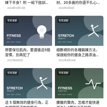
練下半身？附 一組下肢訓練
材，20多歲的你還不扎心
動圖
嗎？
2024年10月14日
2022年5月6日
有氧運動
有氧運動
想要保住肌肉，要遵循這5個
細數槓鈴的各種鍛鍊方法，
習慣，別再犯了
保證給你的健身之路添油加
醋
2022年6月9日
2022年6月24日
有氧運動
有氧運動
這 5 個無效的健身行為，正
腰腹的贅肉，怎樣才能快速