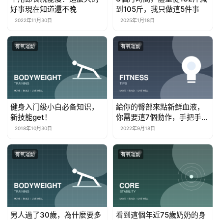
好事現在知道還不晚
到105斤，我只做這5件事
2022年11月30日
2025年1月18日
有氧運動
有氧運動
健身入门级小白必备知识，
給你的臀部來點新鮮血液，
新技能get！
你需要這7個動作，手把手教
你練翹臀
2018年10月30日
2022年9月18日
有氧運動
有氧運動
男人過了30歲，為什麼要多
看到這個年近75歲奶奶的身