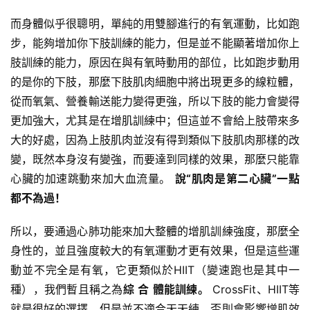
得
而身體似乎很聰明，單純的用雙腳進行的有氧運動，比如跑
力
步，能夠增加你下肢訓練的能力，但是並不能顯著增加你上
量
肢訓練的能力，原因在與有氧時動用的部位，比如跑步動用
訓
的是你的下肢，那麼下肢肌肉細胞中將出現更多的線粒體，
練
從而氧氣、營養輸送能力變得更強，所以下肢的能力會變得
更加強大，尤其是在增肌訓練中；但這並不會給上肢帶來多
增
大的好處，因為上肢肌肉並沒有得到類似下肢肌肉那樣的改
肌
變，既然本身沒有變強，而要達到同樣的效果，那麼只能靠
計
劃
心臟的加速跳動來加大血流量。
說“肌肉是第二心臟”一點
都不為過！
瑜
所以，要通過心肺功能來加大整體的增肌訓練強度，那麼全
伽
身性的，並且強度較大的有氧運動才更有效果，但是這些運
健
動並不完全是有氧，它更類似於HIIT（變速跑也是其中一
身
種），我們暫且稱之為
綜
合
體能訓練。
CrossFit、HIIT等
視
就是很好的選擇，但是並不適合天天練，否則會影響增肌效