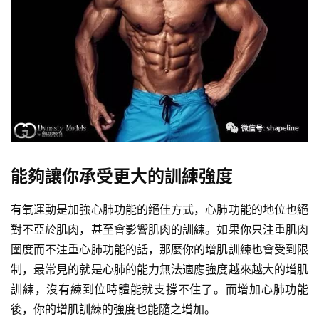
減
脂
計
劃
能夠讓你承受更大的訓練強度
有
氧
有氧運動是加強心肺功能的絕佳方式，心肺功能的地位也絕
運
對不亞於肌肉，甚至會影響肌肉的訓練。如果你只注重肌肉
動
圍度而不注重心肺功能的話，那麼你的增肌訓練也會受到限
訓
制，最常見的就是心肺的能力無法適應強度越來越大的增肌
練
訓練，沒有練到位時體能就支撐不住了。而增加心肺功能
心
後，你的增肌訓練的強度也能隨之增加。