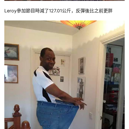
健
Leroy參加節目時減了127.01公斤，反彈後比之前更胖
身
視
頻