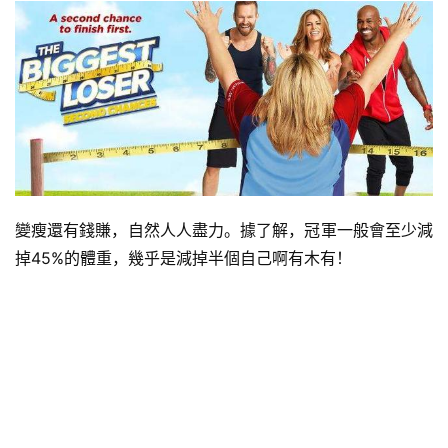
變瘦還有錢賺，自然人人盡力。據了解，冠軍一般會至少減
掉45%的體重，幾乎是減掉半個自己啊有木有！