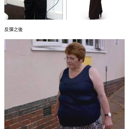
訓
練
心
得
反彈之後
力
量
訓
練
增
肌
計
劃
瑜
伽