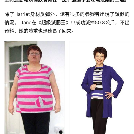
除了Harriet身材反彈外，還有很多的參賽者出現了類似的
情況。 Jane在《超級減肥王》中成功減掉50.8公斤，不出
預料，她的體重也迅速長了回來。
減
脂
計
劃
有
氧
運
動