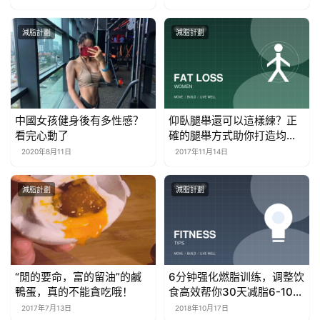
減脂計劃
減脂計劃
中國女孩健身後有多性感？
仰臥腿舉還可以這樣練？正
看完心動了
確的腿舉方式助你打造均衡
大腿肌
2020年8月11日
2017年11月14日
減脂計劃
減脂計劃
“閒的要命，富的留油”的鹹
6分钟强化燃脂训练，调整饮
鴨蛋，真的不能貪吃哦！
食高效帮你30天减脂6-10
斤！
2017年7月13日
2018年10月17日