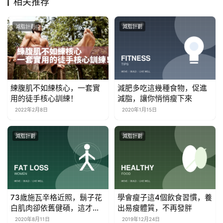
相关推荐
減脂計劃
減脂計劃
練腹肌不如練核心，一套實
減肥多吃這幾種食物，促進
用的徒手核心訓練！
減脂，讓你悄悄瘦下來
2022年2月8日
2020年1月15日
減脂計劃
減脂計劃
73歲施瓦辛格近照，鬍子花
學會瘦子這4個飲食習慣，養
白肌肉卻依舊健碩，這才是
出易瘦體質，不再發胖
真男神
2020年8月11日
2019年12月24日