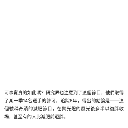
可事實真的如此嗎？研究界也注意到了這個節目，他們取得
了某一季14名選手的許可，追踪6年，得出的結論是——這
個號稱奇蹟的減肥節目，在聚光燈的風光後多半以復胖收
場，甚至有的人比減肥前還胖。