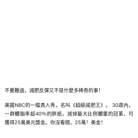
不要難過，減肥反彈又不是什麼多稀奇的事！
美國NBC的一檔真人秀，名叫《超級減肥王》。 30週內，
一群體脂率超40％的胖紙，減掉最大比例體重的冠軍，可
獲得25萬美元獎金。你沒看錯，25萬！美金！