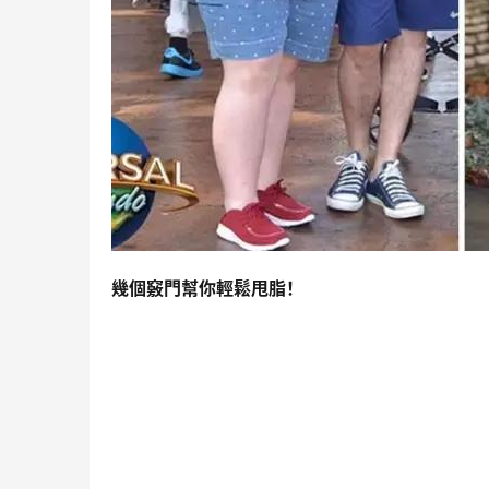
幾個竅門幫你輕鬆甩脂！