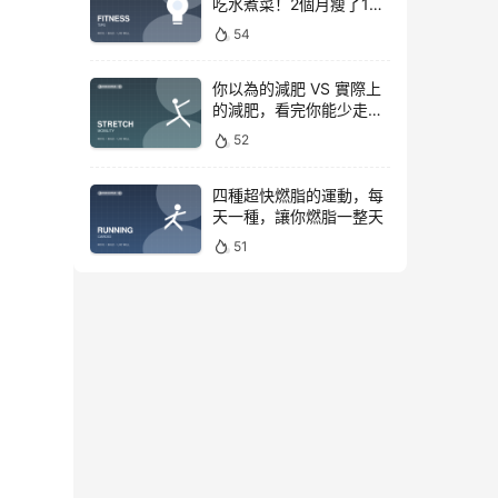
吃水煮菜！2個月瘦了15
斤，腰圍下降6cm
54
你以為的減肥 VS 實際上
的減肥，看完你能少走彎
路
52
四種超快燃脂的運動，每
天一種，讓你燃脂一整天
51