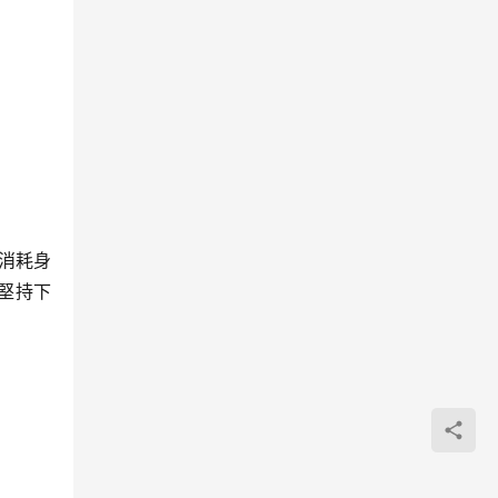
消耗身
堅持下