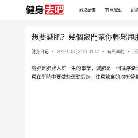
減脂計劃
有氧運動
訓
想要減肥？幾個竅門幫你輕鬆甩
健身日记
•
2017年5月31日 01:17
•
有氧運動
•
阅
減肥是肥胖人群一生的事業，減肥是一個循序漸
意在平時中要做些運動鍛煉，注意飲食的均衡營