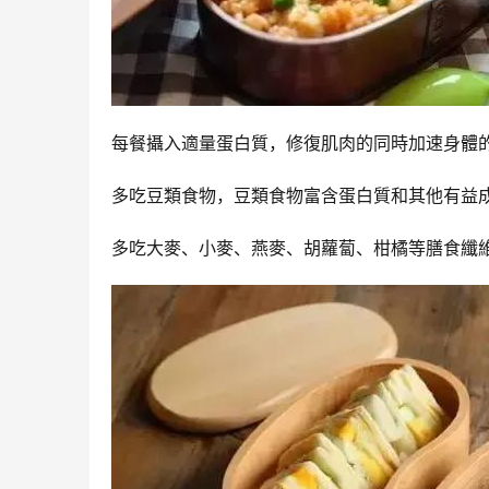
每餐攝入適量蛋白質，修復肌肉的同時加速身體
多吃豆類食物，豆類食物富含蛋白質和其他有益成
多吃大麥、小麥、燕麥、胡蘿蔔、柑橘等膳食纖