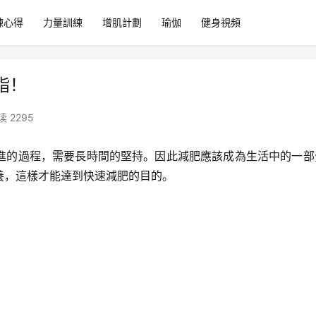
練心得
力量訓練
增肌計劃
瑜伽
健身視頻
脂！
读 2295
進的過程，需要長時間的堅持。因此減肥應該成為生活中的一部
養，這樣才能達到快速減肥的目的。