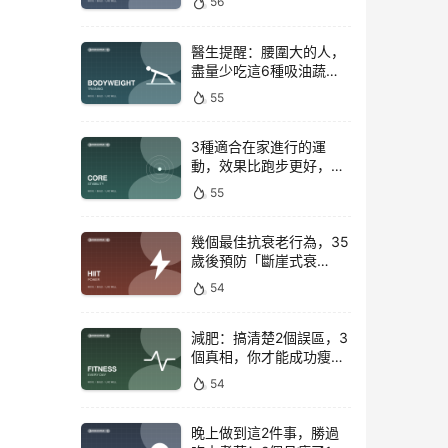
56
醫生提醒：腰圍大的人，
盡量少吃這6種吸油蔬
菜！
55
3種適合在家進行的運
動，效果比跑步更好，是
公認的脂肪殺手！
55
幾個最佳抗衰老行為，35
歲後預防「斷崖式衰
老」！
54
減肥：搞清楚2個誤區，3
個真相，你才能成功瘦下
來！
54
晚上做到這2件事，勝過