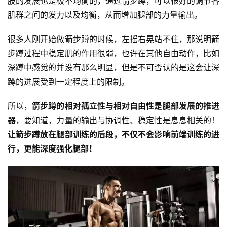
肢的发展也是极不均衡的，通过箭步蹲，可以很好的调节各
肌群之间的发力以及均衡，从而增加腿部的力量输出。
很多人刚开始做箭步蹲的时候，左摇右晃站不住，那说明箭
步蹲过程中稳定肌的作用很弱，也许在其他自由动作，比如
深蹲中感觉的并没有那么明显，但是不可否认的是这会让深
蹲的进展受到一定程度上的限制。
減
所以，
箭步蹲的相对孤立性与相对自由性是腿部发展的推进
脂
器
，要知道，力量的输出与协调性、稳定性是息息相关的！
計
让箭步蹲放在腿部训练的后段，不仅不会影响前端训练的进
劃
行，更能深度强化腿部！
有
氧
運
動