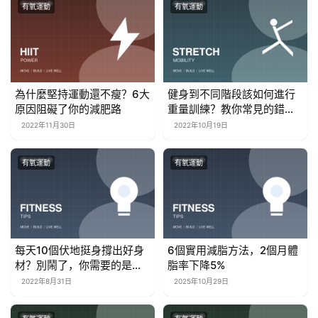
有氧運動
有氧運動
為什麼堅持運動還不瘦？6大
健身到不同階段該如何進行
原因阻礙了你的減肥路
重量訓練？教你常見的錯誤
動作如何糾正
2022年11月30日
2022年10月19日
有氧運動
有氧運動
每天10個伏地挺身撐出好身
6個實用減脂方法，2個月體
材？別鬧了，你需要的是這
脂率下降5%
些
2022年8月31日
2025年10月29日