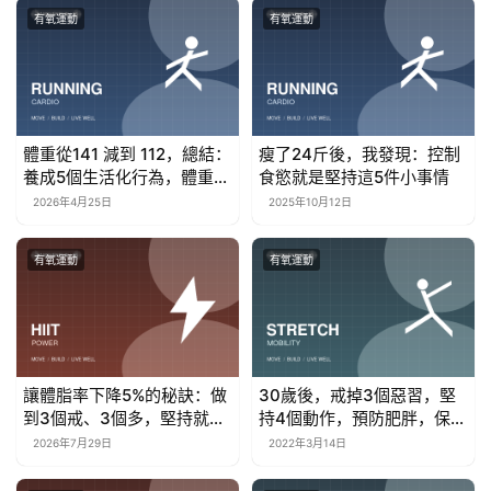
有氧運動
有氧運動
體重從141 減到 112，總結：
瘦了24斤後，我發現：控制
養成5個生活化行為，體重就
食慾就是堅持這5件小事情
嘎嘎下降了
2026年4月25日
2025年10月12日
有氧運動
有氧運動
讓體脂率下降5%的秘訣：做
30歲後，戒掉3個惡習，堅
到3個戒、3個多，堅持就能
持4個動作，預防肥胖，保持
瘦
年輕體態
2026年7月29日
2022年3月14日