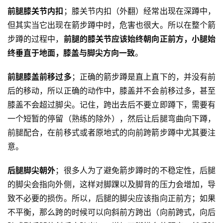
前腿膝关节内扣
；膝关节内扣（外翻）经常出现在深蹲中，
但其实当它出现在箭步蹲中时，危害也很大。所以在整个箭
步蹲的过程中，
前腿的膝关节应该始终朝向正前方，小腿始
终垂直于地面，膝盖与脚尖方向一致
。
前腿膝盖前移过多
；正确的箭步蹲是直上直下的，并没有前
后的移动，所以正确的动作中，膝盖并不会前移过多，甚至
膝盖不会超过脚尖。记住，跨出去后不要立即蹲下，需要有
一个短暂的停留（熟练的除外），然后让后腿弯曲向下蹲，
前腿配合，在前移式或者原地式的向前跨箭步蹲中尤其要注
意。
后腿脚尖朝外
；很多人为了避免箭步蹲时的不稳定性，后腿
的脚尖会指向外侧，这样对脚踝以及脚背的压力会增加，导
致不必要的损伤。所以，后腿的脚尖应该指向正前方；如果
不平衡，那么跨的时候可以向斜前方跨出（向前跨式，向后