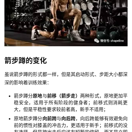
訓
練
心
得
力
量
訓
練
箭步蹲的变化
虽说箭步蹲的形式都一样，但是其启动形式、步距大小都深
增
肌
深的影响着训练效果：
計
箭步蹲分
原地
与
前移（箭步走）
两种形式，原地更加平
劃
稳安全，适用于所有阶段的健身者；前移式则消耗更
大，但是平稳性要求较前者高，新手不适用；
瑜
原地箭步蹲分
向前跨
与
向后跨
，向后跨能够有效避免向
伽
前的惯性对膝盖的冲击力，更适用于新手；前移式的没