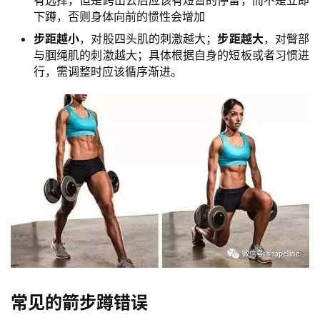
有选择，但是跨出去后应该有短暂的停留，而不是立即
健
下蹲，否则身体向前的惯性会增加
身
步距越小
，对股四头肌的刺激越大；
步距越大
，对臀部
視
与腘绳肌的刺激越大；具体根据自身的短板或者习惯进
頻
行，需调整时应该循序渐进。
常见的箭步蹲错误