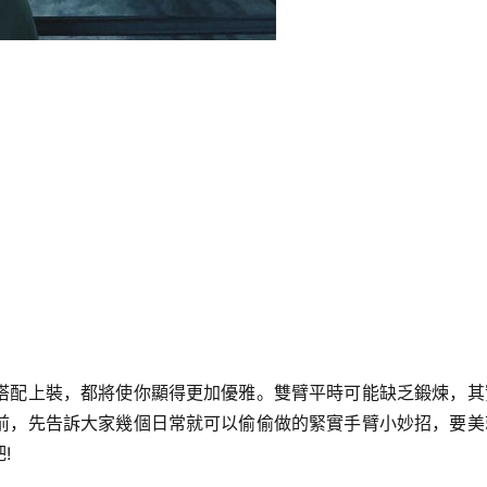
搭配上裝，都將使你顯得更加優雅。雙臂平時可能缺乏鍛煉，其
前，先告訴大家幾個日常就可以偷偷做的緊實手臂小妙招，要美
!