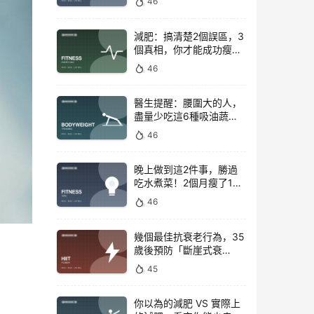
46
減肥：搞清楚2個誤區，3
個真相，你才能成功瘦下
來！
46
醫生提醒：腰圍大的人，
盡量少吃這6種吸油蔬
菜！
46
晚上做到這2件事，勝過
吃水煮菜！2個月瘦了15
斤，腰圍下降6cm
46
幾個最佳抗衰老行為，35
歲後預防「斷崖式衰
老」！
45
你以為的減肥 VS 實際上