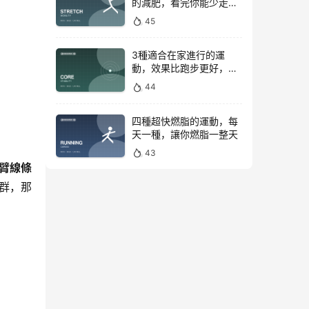
的減肥，看完你能少走彎
路
45
3種適合在家進行的運
動，效果比跑步更好，是
公認的脂肪殺手！
44
四種超快燃脂的運動，每
天一種，讓你燃脂一整天
43
臂線條
群，那