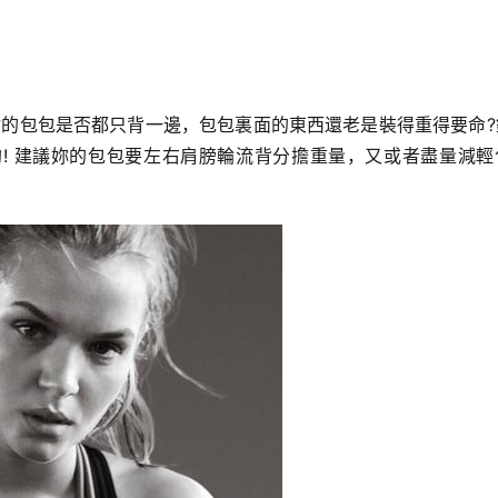
你的包包是否都只背一邊，包包裏面的東西還老是裝得重得要命?
! 建議妳的包包要左右肩膀輪流背分擔重量，又或者盡量減輕