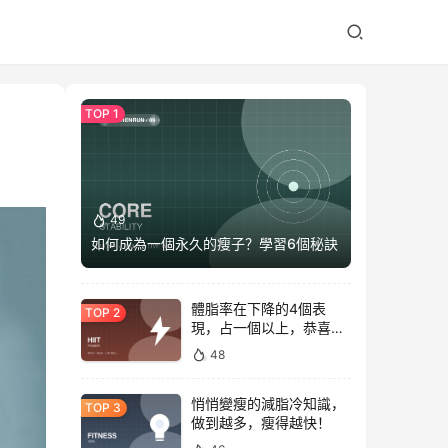
49
如何成為一個永久的瘦子？學習6個秘訣
體脂率在下降的4個表
現，占一個以上，恭喜你
正在變瘦
48
悄悄變瘦的減脂冷知識，
做到越多，瘦得越快！