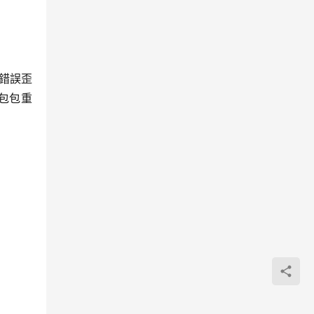
錯誤歪
包包重