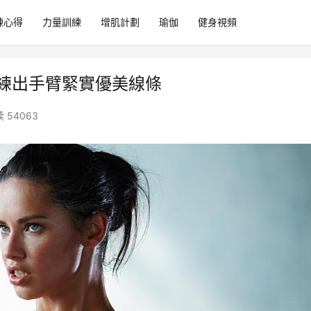
練心得
力量訓練
增肌計劃
瑜伽
健身視頻
速練出手臂緊實優美線條
 54063