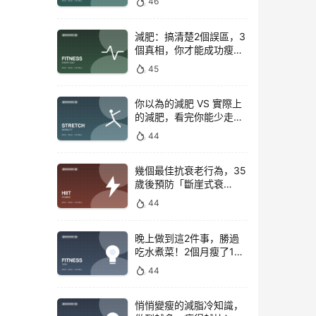
46
減肥：搞清楚2個誤區，3
個真相，你才能成功瘦下
來！
45
你以為的減肥 VS 實際上
的減肥，看完你能少走彎
路
44
幾個最佳抗衰老行為，35
歲後預防「斷崖式衰
老」！
44
晚上做到這2件事，勝過
吃水煮菜！2個月瘦了15
斤，腰圍下降6cm
44
悄悄變瘦的減脂冷知識，