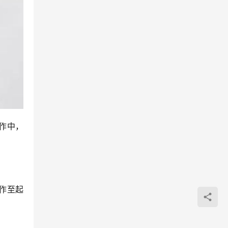
作中，
作至起