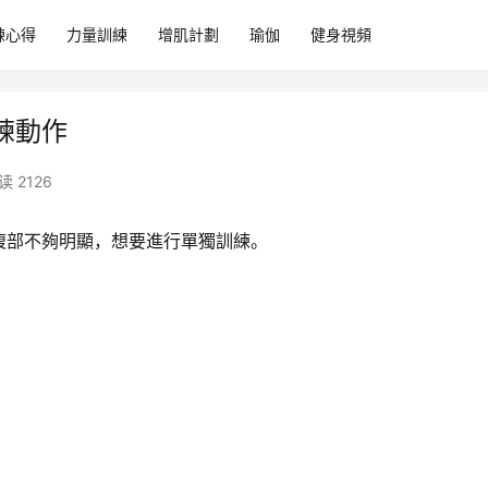
練心得
力量訓練
增肌計劃
瑜伽
健身視頻
練動作
读 2126
腹部不夠明顯，想要進行單獨訓練。