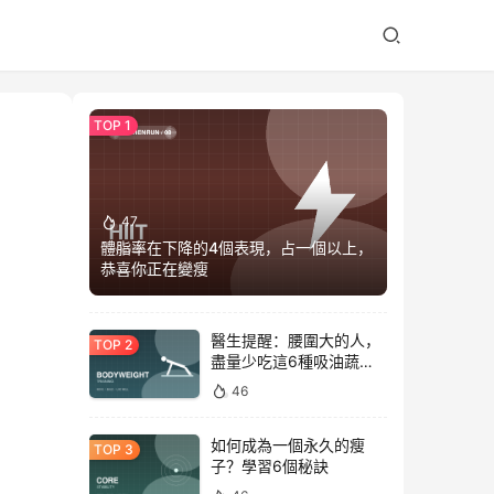
47
體脂率在下降的4個表現，占一個以上，
恭喜你正在變瘦
醫生提醒：腰圍大的人，
盡量少吃這6種吸油蔬
菜！
46
如何成為一個永久的瘦
子？學習6個秘訣