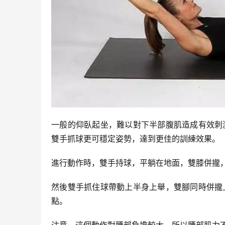
一般的仰臥起坐，難以對下半部腹肌造成有效刺
雙手抓球更可穩定姿勢，達到更佳的訓練效果。
進行動作時，雙手持球，平躺在地面，雙膝併攏
然後雙手抓住球帶動上半身上舉，雙腳同時併攏
點。
注意，這個動作對腰部負擔較大，所以腰部肌力