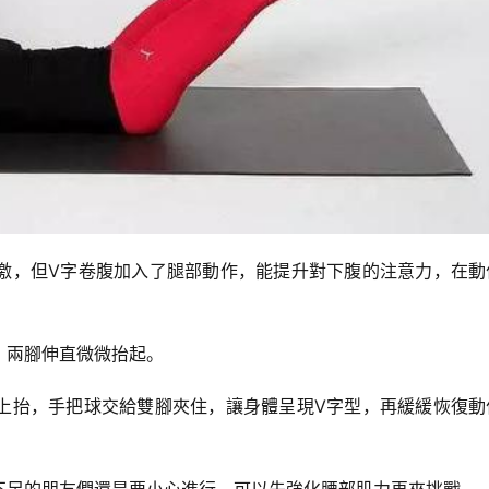
激，但V字卷腹加入了腿部動作，能提升對下腹的注意力，在動
，兩腳伸直微微抬起。
上抬，手把球交給雙腳夾住，讓身體呈現V字型，再緩緩恢復動
不足的朋友們還是要小心進行，可以先強化腰部肌力再來挑戰。