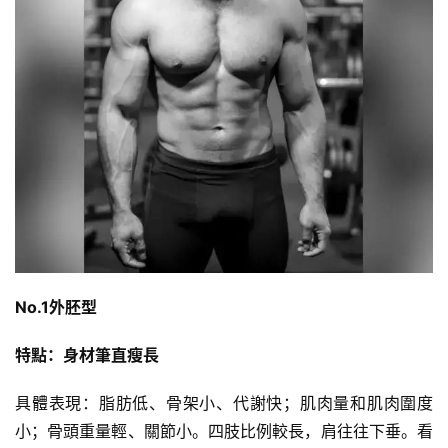
No.1外胚型
特點：身材筆直瘦長
具體表現：脂肪低、骨架小、代謝快；肌肉量和肌肉圍度
小；骨頭重量輕、關節小。四肢比例較長，肩往往下垂。看