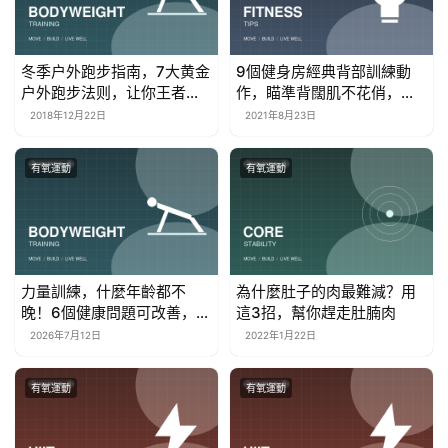
冬季户外跑步指南，7大黄金
9個健身房經典背部訓練動
户外跑步法则，让你王者归
作，瞄準背闊肌不花俏，打
来不受风寒
造寬厚虎背
2018年12月22日
2021年8月23日
有氧運動
有氧運動
力量訓練，什麼年齡都不
為什麼肚子的肉最難減？用
晚！6個健康問題可改善，特
這3招，幫你趕走肚腩肉
別是中老年人
2026年7月12日
2022年1月22日
有氧運動
有氧運動