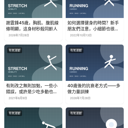
謝霆鋒45歲，胸肌、腹肌線
如何選擇健身的時間？新手
條明顯，這身材秒殺同齡人
朋友們注意，小細節也很重
要
2026年7月28日
2022年10月13日
有氧運動
有氧運動
有則改之無則加勉，一些小
40歲後的抗衰老方式——多
錯誤，或許是少吃多動也不
做力量訓練
瘦的原因所在
2021年6月9日
2026年7月28日
有氧運動
有氧運動