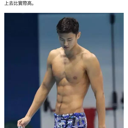
上去比實際高。
減
脂
計
劃
有
氧
運
動
訓
練