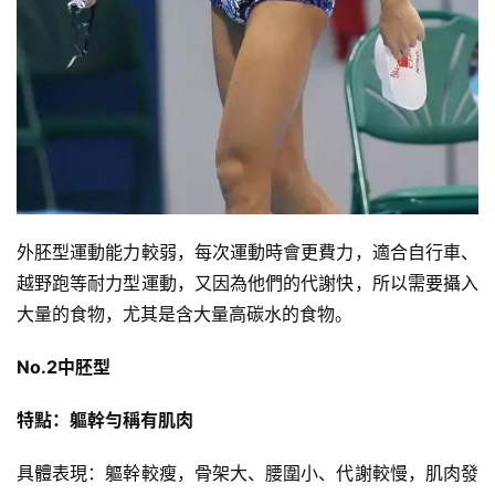
心
得
力
量
訓
練
增
外胚型運動能力較弱，每次運動時會更費力，適合自行車、
肌
越野跑等耐力型運動，又因為他們的代謝快，所以需要攝入
計
大量的食物，尤其是含大量高碳水的食物。
劃
No.2中胚型
瑜
伽
特點：軀幹勻稱有肌肉
具體表現：軀幹較瘦，骨架大、腰圍小、代謝較慢，肌肉發
健