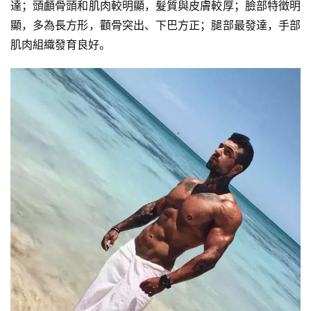
身
達；頭顱骨頭和肌肉較明顯，髮質與皮膚較厚；臉部特徵明
視
顯，多為長方形，顴骨突出、下巴方正；腿部最發達，手部
頻
肌肉組織發育良好。