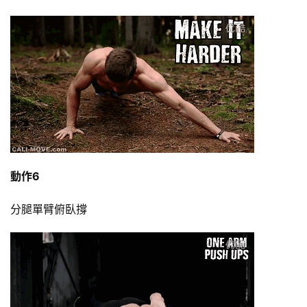
動作6
分腿單臂俯臥撐