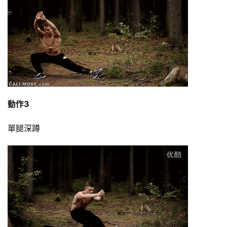
有
氧
運
動
訓
練
動作3
心
得
單腿深蹲
力
量
訓
練
增
肌