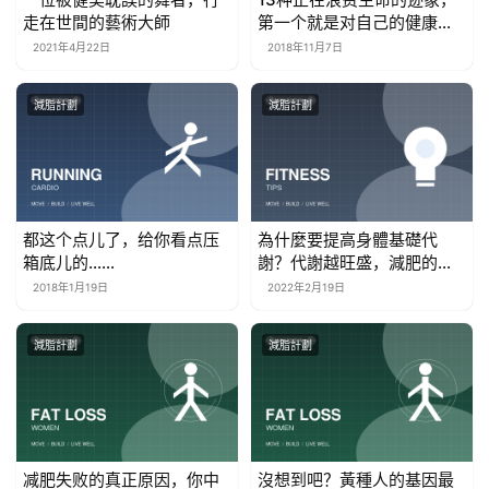
走在世間的藝術大師
第一个就是对自己的健康不
负责！
2021年4月22日
2018年11月7日
減脂計劃
減脂計劃
都这个点儿了，给你看点压
為什麼要提高身體基礎代
箱底儿的……
謝？代謝越旺盛，減肥的速
度更快
2018年1月19日
2022年2月19日
減脂計劃
減脂計劃
减肥失败的真正原因，你中
沒想到吧？黃種人的基因最