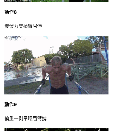
動作8
爆發力雙槓臂屈伸
動作9
偏重一側吊環屈臂撐