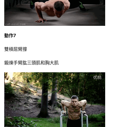
動作7
雙槓屈臂撐
鍛煉手臂肱三頭肌和胸大肌