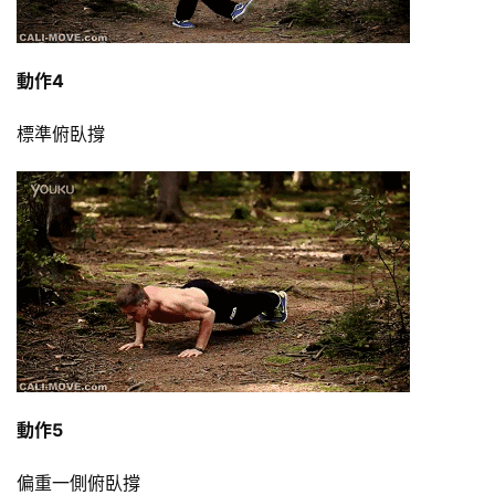
計
劃
動作4
瑜
伽
標準俯臥撐
健
身
視
頻
動作5
偏重一側俯臥撐