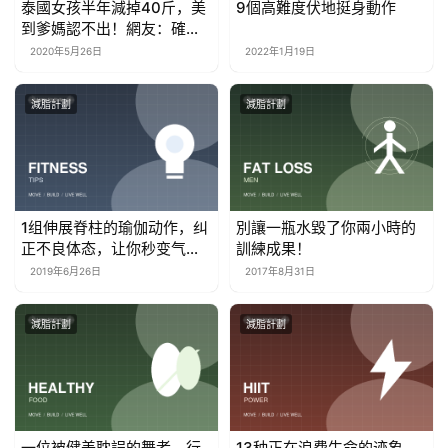
泰國女孩半年減掉40斤，美
9個高難度伏地挺身動作
到爹媽認不出！網友：確定
是個女孩？
2020年5月26日
2022年1月19日
減脂計劃
減脂計劃
1组伸展脊柱的瑜伽动作，纠
別讓一瓶水毀了你兩小時的
正不良体态，让你秒变气质
訓練成果！
达人
2019年6月26日
2017年8月31日
減脂計劃
減脂計劃
一位被健美耽誤的舞者，行
13种正在浪费生命的迹象，