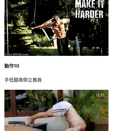
動作10
手低腳高倒立推肩