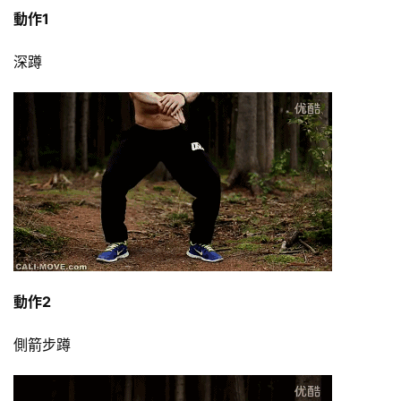
動作1
深蹲
動作2
減
脂
側箭步蹲
計
劃