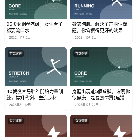
95後女鋼琴老師，女生看了
鍛鍊胸肌，解決了這兩個問
都要流口水
題，你會獲得更好的效果
2022年11月2日
2022年10月3日
有氧運動
有氧運動
40歲後容易胖？開始力量訓
身體出現這5個症狀，說明你
練，提升代謝、塑造身材還
很健康，是長壽體質(建議收
對抗衰老
藏)
2026年7月12日
2025年12月24日
有氧運動
有氧運動