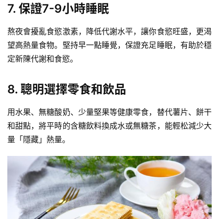
7. 保證7-9小時睡眠
熬夜會擾亂食慾激素，降低代謝水平，讓你食慾旺盛，更渴
望高熱量食物。堅持早一點睡覺，保證充足睡眠，有助於穩
定
新陳代謝
和食慾。
8. 聰明選擇零食和飲品
用水果、無糖酸奶、少量
堅果
等
健康零食
，替代
薯片
、餅干
和甜點，將平時的含糖飲料換成水或無糖茶，能輕松減少大
量「隱藏」熱量。