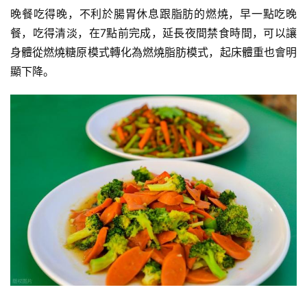
量
晚餐吃得晚，不利於腸胃休息跟脂肪的燃燒，早一點吃晚
訓
餐，吃得清淡，在7點前完成，延長夜間
禁食
時間，可以讓
練
身體從燃燒
糖原
模式轉化為燃燒脂肪模式，起床體重也會明
顯下降。
增
肌
計
劃
瑜
伽
健
身
視
頻