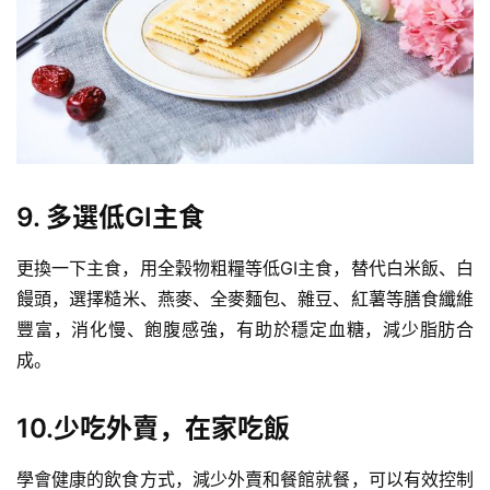
9. 多選低GI主食
更換一下主食，用
全穀物
粗糧等低GI主食，替代白米飯、
白
饅頭
，選擇
糙米
、燕麥、
全麥麵包
、雜豆、紅薯等
膳食纖維
豐富，消化慢、飽腹感強，有助於穩定血糖，減少脂肪合
成。
10.少吃外賣，在家吃飯
學會健康的飲食方式，減少外賣和餐館就餐，可以有效控制