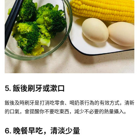
減
脂
計
劃
有
氧
運
動
5. 飯後刷牙或漱口
訓
飯後及時刷牙是打消吃零食、喝奶茶行為的有效方式，清新
練
心
的口氣，會提醒你不要吃東西，減少不必要的熱量攝入。
得
6. 晚餐早吃，清淡少量
力