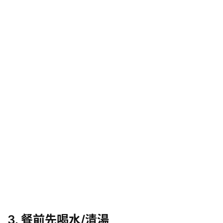
3. 餐前先喝水/
清湯