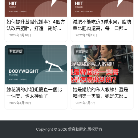
如何提升基礎代謝率？4個方
減肥不能吃這3種水果，脂肪
法改善肥胖，打造一副好身
量比肥肉還高，每一口都發
材
胖！
2024年3月16日
2022年2月12日
有氧運動
有氧運動
練花滑的小姐姐簡直一個比
她是總統的私人教練！還是
一個美，也太神仙了
韓國第一美臀，她是怎麼做
到的？
2022年1月29日
2021年5月6日
Copyright © 2026 健身動起來 版权所有