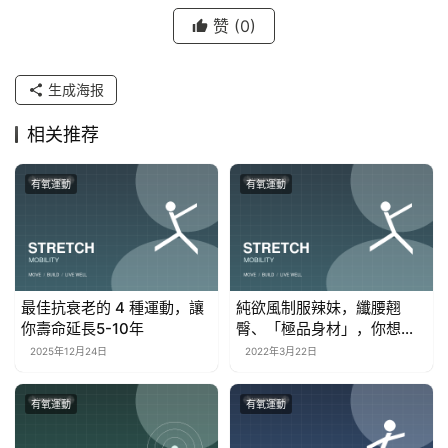
赞
(0)
生成海报
相关推荐
有氧運動
有氧運動
最佳抗衰老的 4 種運動，讓
純欲風制服辣妹，纖腰翹
你壽命延長5-10年
臀、「極品身材」，你想和
她一起做地鐵嗎
2025年12月24日
2022年3月22日
有氧運動
有氧運動