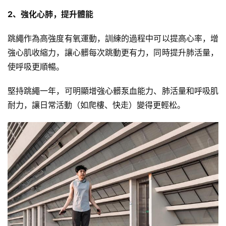
訓
2、強化心肺，提升體能
練
心
跳繩作為高強度有氧運動，訓練的過程中可以提高心率，增
得
強心肌收縮力，讓心髒每次跳動更有力，同時提升肺活量，
使呼吸更順暢。
力
量
堅持跳繩一年，可明顯增強心髒泵血能力、肺活量和呼吸肌
訓
耐力，讓日常活動（如爬樓、快走）變得更輕松。
練
增
肌
計
劃
瑜
伽