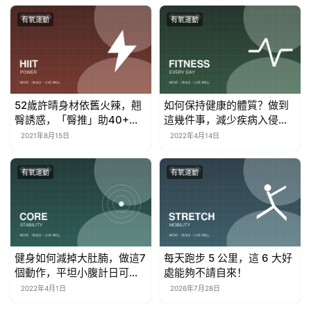
有氧運動
有氧運動
52歲許晴身材依舊火辣，翹
如何保持健康的體質？做到
臀誘惑，「臀推」助40+女
這幾件事，減少疾病入侵，
性練同款
保持年輕狀態
2021年8月15日
2022年4月14日
有氧運動
有氧運動
健身如何減掉大肚腩，做這7
每天跑步 5 公里，這 6 大好
個動作，平坦小腹計日可
處能夠不請自來！
待！
2022年4月1日
2026年7月28日