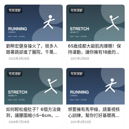
有氧運動
有氧運動
劉畊宏健身操火了，很多人
65歲成都大爺肌肉爆棚！保
跟著跳卻進了醫院，千萬別
持運動，讓你擁有18歲的老
盲目跟風啊
年生活
2022年4月28日
2021年2月6日
有氧運動
有氧運動
如何輕松瘦肚子？6個方法做
想要擁有馬甲線，請重視核
到，讓腰圍縮小5~6cm，小
心訓練，幫你打好基礎再練
腹恢復平坦！
腹（附動作）
2026年7月28日
2021年3月25日