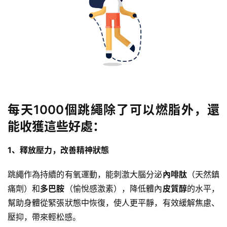
減
每天1000個跳繩除了可以燃脂外，還
脂
能收獲這些好處：
計
劃
1、釋放壓力，改善精神狀態
有
跳繩作為持續的有氧運動，能刺激大腦分泌
內啡肽
（天然鎮
氧
痛劑）和
多巴胺
（愉悅感激素），降低體內
皮質醇
的水平，
運
幫助身體從緊張狀態中恢復，使人更平靜，有效緩解焦慮、
動
壓抑，帶來輕松感。