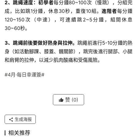
2、跳繩速度：初學者
每分鍾80~100次（慢跳），分組完
成，比如跳1分鍾，休息30秒，重復10組。
進階者
每分鍾
120~150次（中速），可連續跳2~5分鍾，組間休息
30~60秒。
3、跳繩前後要做好熱身與拉伸。
跳繩前進行5-10分鍾的熱
身（如活動腳踝、膝蓋、
髖關節
），跳完後進行腿部、小腿
和肩臂的拉伸，以減少肌肉酸痛和受傷風險。
#4月·每日幸運簽#
赞
(0)
生成海报
相关推荐