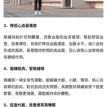
健
身
視
頻
3、降低心血管風險
跳繩有助於控制體重、改善血脂和
血液循環
，幫助舒張血
管、改善彈性，有助於降低血脂濃度、血壓水平，減少血栓
形成的風險，長期堅持對預防
高血壓
、
冠心病
等
心血管疾病
有積極作用。
4、鍛鍊肌肉，緊致線條
跳繩是一項全身性運動，能鍛鍊大腿、小腿、臀部、核心及
肩臂的肌肉，對抗肌肉流失問題，長期堅持跳繩會使下肢更
緊實，骨骼更強健，還能維持良好體態。
5、促進代謝，改善膚質與睡眠