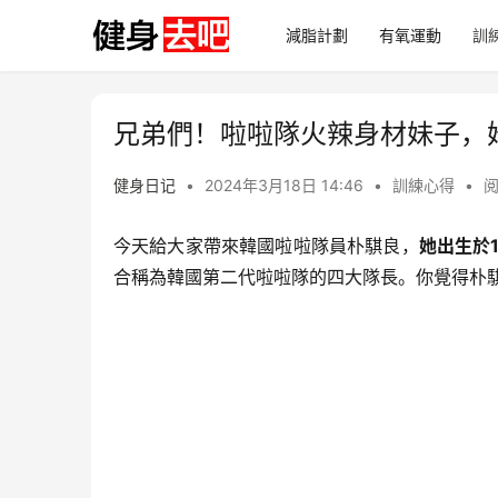
減脂計劃
有氧運動
訓
兄弟們！啦啦隊火辣身材妹子，
健身日记
•
2024年3月18日 14:46
•
訓練心得
•
阅
今天給大家帶來韓國啦啦隊員朴騏良，
她出生於1
合稱為韓國第二代啦啦隊的四大隊長。你覺得朴