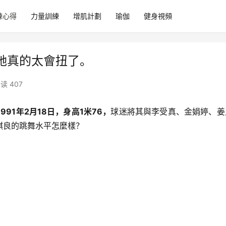
練心得
力量訓練
增肌計劃
瑜伽
健身視頻
她真的太會扭了。
读 407
991年2月18日，身高1米76，
球迷將其與李受真、金娟婷、姜
騏良的跳舞水平怎麼樣？