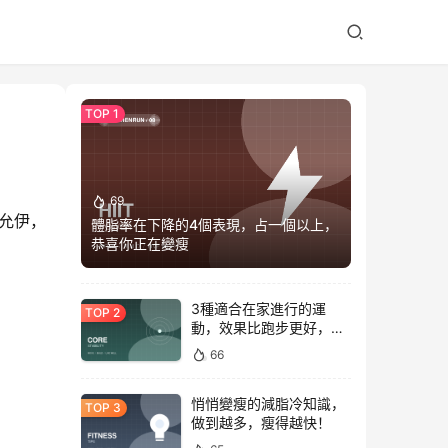
69
允伊，
體脂率在下降的4個表現，占一個以上，
恭喜你正在變瘦
3種適合在家進行的運
動，效果比跑步更好，是
公認的脂肪殺手！
66
悄悄變瘦的減脂冷知識，
做到越多，瘦得越快！