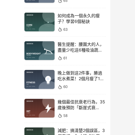
65
如何成為一個永久的瘦
子？學習6個秘訣
63
醫生提醒：腰圍大的人，
盡量少吃這6種吸油蔬
菜！
61
晚上做到這2件事，勝過
吃水煮菜！2個月瘦了15
斤，腰圍下降6cm
60
幾個最佳抗衰老行為，35
歲後預防「斷崖式衰
老」！
58
減肥：搞清楚2個誤區，3