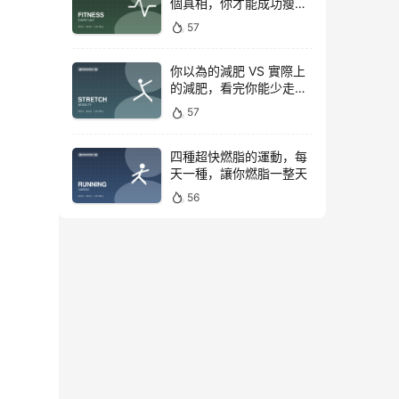
個真相，你才能成功瘦下
來！
57
你以為的減肥 VS 實際上
的減肥，看完你能少走彎
路
57
四種超快燃脂的運動，每
天一種，讓你燃脂一整天
56