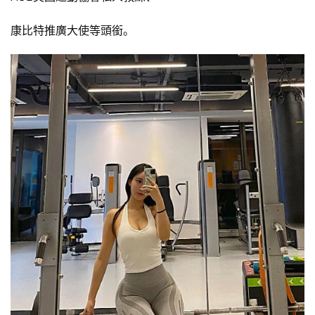
康比特推廣大使等頭銜。