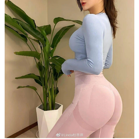
減
脂
計
劃
有
氧
運
動
訓
練
心
得
力