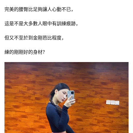
量
完美的腰臀比足夠讓人心動不已，
訓
練
這是不是大多數人眼中有訓練痕跡，
增
但又不至於到金剛芭比程度，
肌
計
練的剛剛好的身材？
劃
瑜
伽
健
身
視
頻