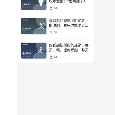
吃水煮菜！2個月瘦了15
斤，腰圍下降6cm
54
你以為的減肥 VS 實際上
的減肥，看完你能少走彎
路
52
四種超快燃脂的運動，每
天一種，讓你燃脂一整天
51