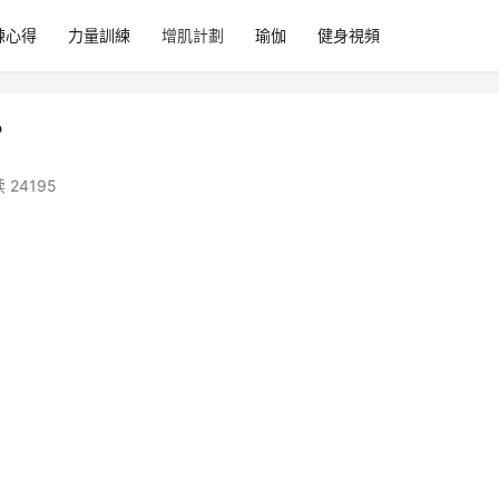
練心得
力量訓練
增肌計劃
瑜伽
健身視頻
?
 24195