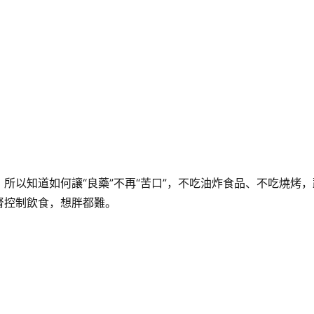
所以知道如何讓“良藥”不再“苦口”，不吃油炸食品、不吃燒烤
督控制飲食，想胖都難。