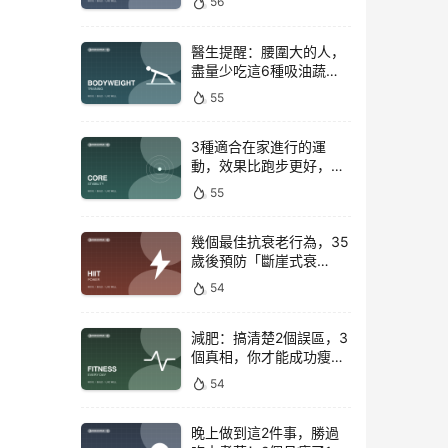
56
醫生提醒：腰圍大的人，
盡量少吃這6種吸油蔬
菜！
55
3種適合在家進行的運
動，效果比跑步更好，是
公認的脂肪殺手！
55
幾個最佳抗衰老行為，35
歲後預防「斷崖式衰
老」！
54
減肥：搞清楚2個誤區，3
個真相，你才能成功瘦下
來！
54
晚上做到這2件事，勝過