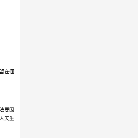
留在個
法要因
人天生