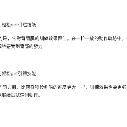
的是，它對背闊肌的訓練效果極佳。在一拉一放的動作軌跡中，
顯地感受到背部的發力
的斜方肌，比俯身啞鈴劃船的難度更大一些，訓練效果也要更強
以繼續試試這個動作。