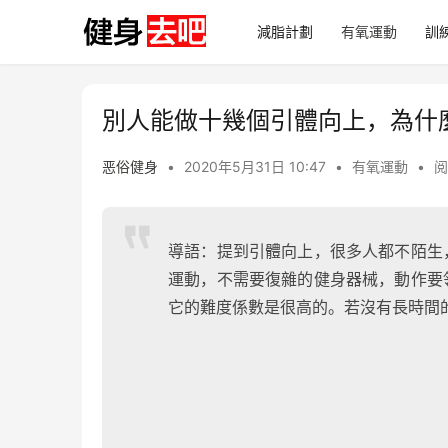
減脂計劃
有氧運動
訓
別人能做十幾個引體向上，為什麼
恶俗健身
•
2020年5月31日 10:47
•
有氧運動
•
阅
導語：提到引體向上，很多人都不陌生
運動，不需要復雜的健身器械，動作要
它的難度係數是很高的。若沒有長時間