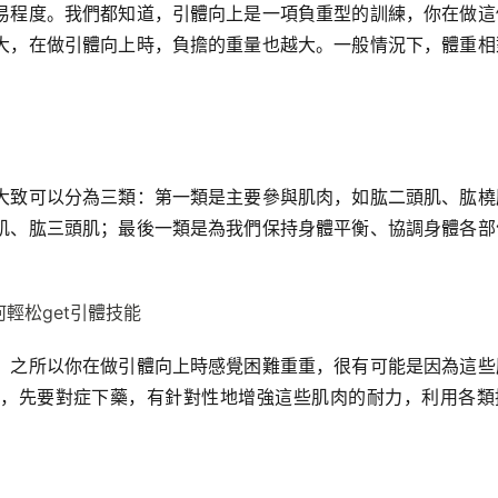
易程度。我們都知道，引體向上是一項負重型的訓練，你在做這
大，在做引體向上時，負擔的重量也越大。一般情況下，體重相
大致可以分為三類：第一類是主要參與肌肉，如肱二頭肌、肱橈
肌、肱三頭肌；最後一類是為我們保持身體平衡、協調身體各部
，之所以你在做引體向上時感覺困難重重，很有可能是因為這些
，先要對症下藥，有針對性地增強這些肌肉的耐力，利用各類