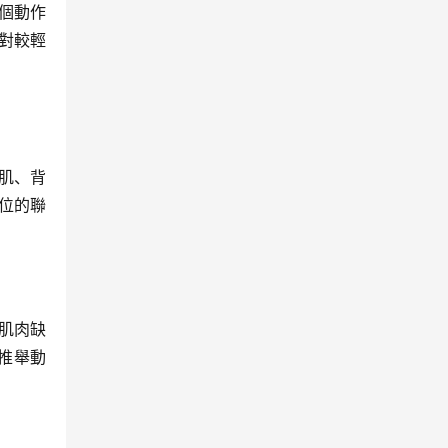
個動作
對較輕
肌、背
位的聯
肌肉缺
推舉動