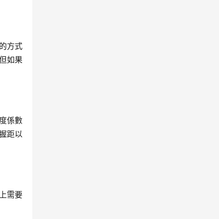
的方式
但如果
度係數
握距以
上需要