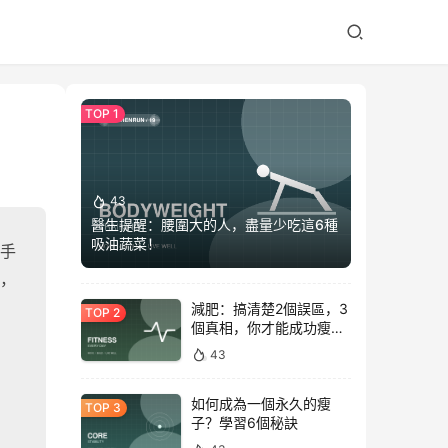
43
醫生提醒：腰圍大的人，盡量少吃這6種
吸油蔬菜！
手
，
減肥：搞清楚2個誤區，3
個真相，你才能成功瘦下
來！
43
如何成為一個永久的瘦
子？學習6個秘訣