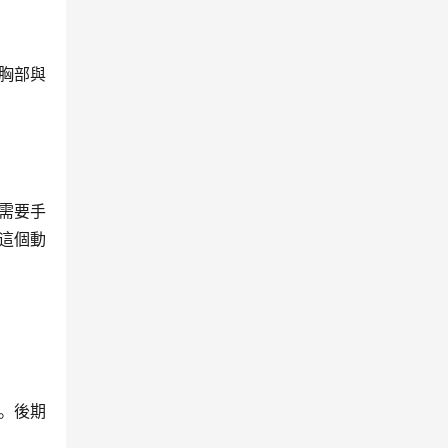
胸部與
需要手
這個動
。後期