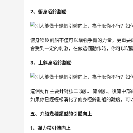
2、俯身啞鈴劃船
俯身啞鈴劃船不僅可以增強手臂的力量，更重要
會受到一定的刺激，在做這個動作時，你可以明
3、上斜身啞鈴劃船
這個動作主要針對肱二頭肌、背闊肌、後背中部
如果你已經輕松消化了俯身啞鈴劃船的難度，可
五、介紹幾種類型的引體向上
1、彈力帶引體向上