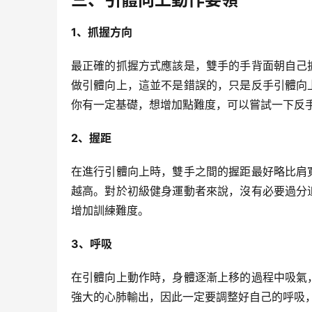
1、抓握方向
最正確的抓握方式應該是，雙手的手背面朝自己
做引體向上，這並不是錯誤的，只是反手引體向
你有一定基礎，想增加點難度，可以嘗試一下反
2、握距
在進行引體向上時，雙手之間的握距最好略比肩
越高。對於初級健身運動者來說，沒有必要過分
增加訓練難度。
3、呼吸
在引體向上動作時，身體逐漸上移的過程中吸氣
強大的心肺輸出，因此一定要調整好自己的呼吸