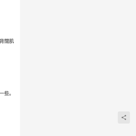
背闊肌
一些。