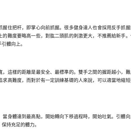
抓握住把杆，即掌心向前抓握。很多健身達人也會採用反手抓握
上的難度要略高一些，對肱二頭肌的刺激更大，不推薦給新手。
手引體向上。
寬，這樣的距離是最安全、最標準的。雙手之間的握距越小，難
追求高難度，而對於有一定訓練基礎的人來說，可以適當地縮短
，當身體達到最高點，開始轉向下移過程時，開始吐氣。引體向
，保持充足的體力。