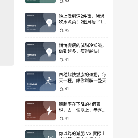
43
晚上做到這2件事，勝過
吃水煮菜！2個月瘦了15
斤，腰圍下降6cm
42
悄悄變瘦的減脂冷知識，
做到越多，瘦得越快！
41
四種超快燃脂的運動，每
天一種，讓你燃脂一整天
41
體脂率在下降的4個表
現，占一個以上，恭喜你
正在變瘦
41
你以為的減肥 VS 實際上