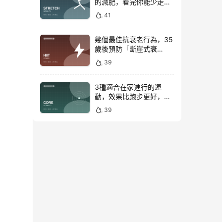
的減肥，看完你能少走彎
路
41
幾個最佳抗衰老行為，35
歲後預防「斷崖式衰
老」！
39
3種適合在家進行的運
動，效果比跑步更好，是
公認的脂肪殺手！
39