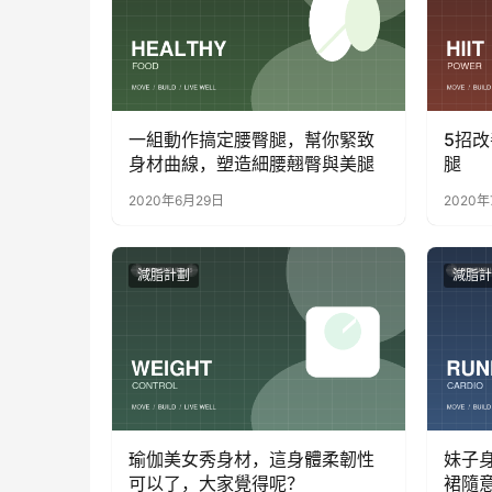
一組動作搞定腰臀腿，幫你緊致
5招
身材曲線，塑造細腰翹臀與美腿
腿
2020年6月29日
2020年
減脂計劃
減脂計
瑜伽美女秀身材，這身體柔韌性
妹子
可以了，大家覺得呢？
裙隨