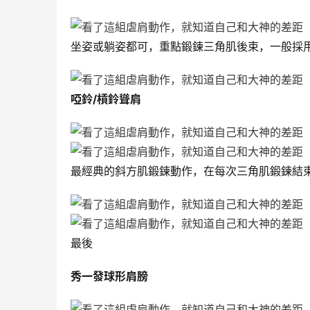
坐姿或躺姿都可，重點鍛鍊三角肌後束，一般採
啞鈴/槓鈴聳肩
最經典的斜方肌鍛鍊動作，在每次三角肌鍛鍊結
最後
秀一發球形肩膀