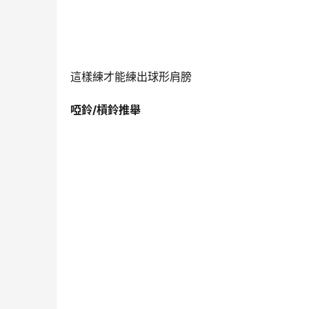
這樣練才能練出球形肩膀
啞鈴/槓鈴推舉