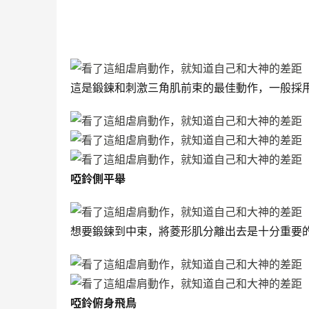
這是鍛鍊和刺激三角肌前束的最佳動作，一般採
啞鈴側平舉
想要鍛鍊到中束，將菱形肌分離出去是十分重要
啞鈴俯身飛鳥