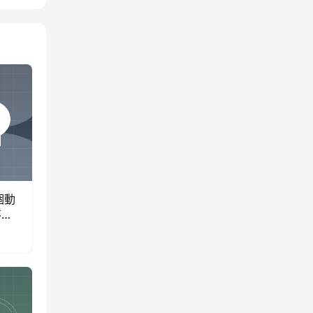
個動
不貼