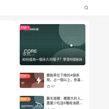
47
如何成為一個永久的瘦子？學習6個秘訣
體脂率在下降的4個表
現，占一個以上，恭喜你
正在變瘦
47
醫生提醒：腰圍大的人，
盡量少吃這6種吸油蔬
菜！