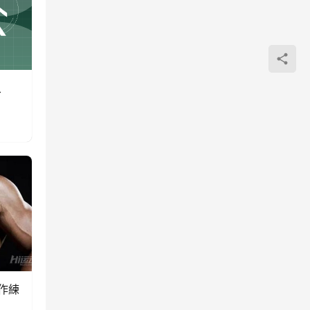
象
動作練