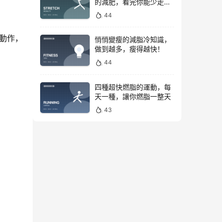
的減肥，看完你能少走彎
路
44
動作，
悄悄變瘦的減脂冷知識，
做到越多，瘦得越快！
44
四種超快燃脂的運動，每
天一種，讓你燃脂一整天
43