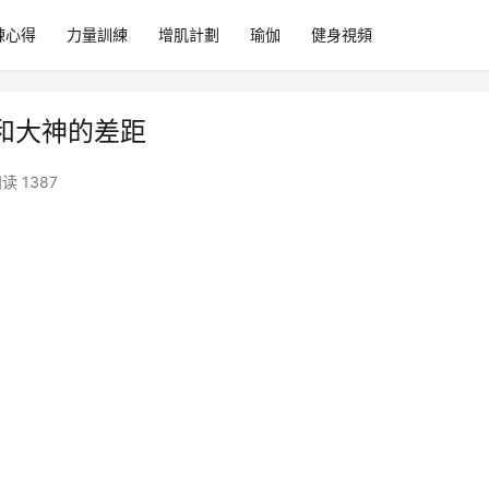
練心得
力量訓練
增肌計劃
瑜伽
健身視頻
和大神的差距
读 1387