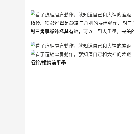
槓鈴、啞鈴推舉是鍛鍊三角肌的最佳動作，對三
對三角肌鍛鍊極其有效，可以上到大重量，完美
啞鈴/槓鈴前平舉