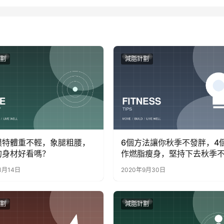
劃
減脂計劃
模特體重不輕，象腿粗腰，
6個方法讓你秋季不發胖，4
的身材好看嗎？
作燃脂瘦身，堅持下去秋季
膘
1月14日
2020年9月30日
劃
減脂計劃