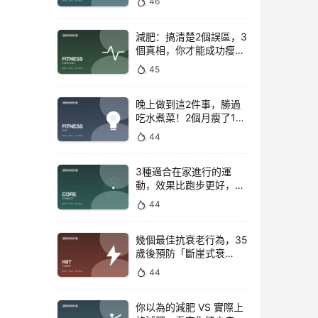
46
減肥：搞清楚2個誤區，3
個真相，你才能成功瘦下
來！
45
晚上做到這2件事，勝過
吃水煮菜！2個月瘦了15
斤，腰圍下降6cm
44
3種適合在家進行的運
動，效果比跑步更好，是
公認的脂肪殺手！
44
幾個最佳抗衰老行為，35
歲後預防「斷崖式衰
老」！
44
你以為的減肥 VS 實際上