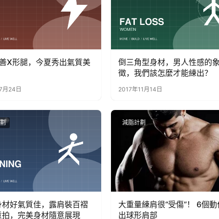
改善X形腿，今夏秀出氣質美
倒三角型身材，男人性感的
徵，我們該怎麼才能練出？
7月24日
2017年11月14日
劃
減脂計劃
身材好氣質佳，露肩裝百褶
大重量練肩很“受傷”！ 6個
意拍，完美身材隨意展現
出球形肩部