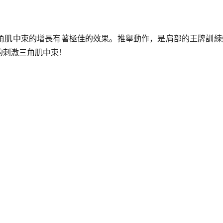
角肌中束的增長有著極佳的效果。推舉動作，是肩部的王牌訓練
的刺激三角肌中束！