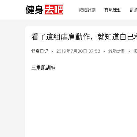
減脂計劃
有氧運動
訓
看了這組虐肩動作，就知道自己
健身日记
•
2019年7月30日 07:53
•
減脂計劃
•
阅
三角肌訓練