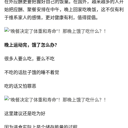
在外应酬更要把握好自己的饭量。在国外，越来越多的人开
始把应酬、聚餐安排在中午，晚上回家吃晚饭，这不仅有利
于维系家人的感情，更对健康有利，值得提倡。
晚上运动完，饿了怎么办？
很多人要么吃，要么不吃
減
不吃的话肚子饿的睡不着觉
脂
計
吃的话又怕罪恶
劃
有
这里建议还是吃为好
氧
運
因为进食实际上是个储存能量的过程