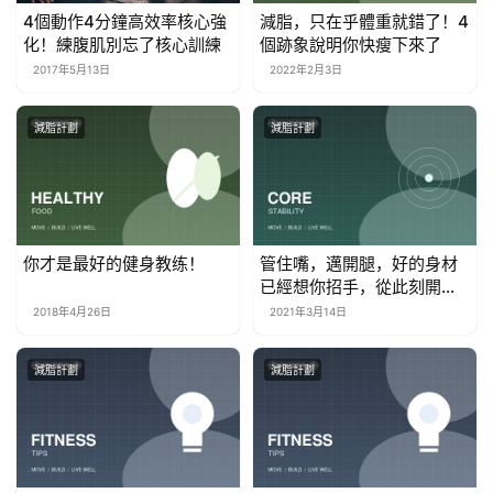
4個動作4分鐘高效率核心強
減脂，只在乎體重就錯了！4
化！練腹肌別忘了核心訓練
個跡象說明你快瘦下來了
2017年5月13日
2022年2月3日
減脂計劃
減脂計劃
你才是最好的健身教练！
管住嘴，邁開腿，好的身材
已經想你招手，從此刻開始
科學鍛鍊
2018年4月26日
2021年3月14日
減脂計劃
減脂計劃