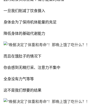
動
一旦我们削减了饮食摄入
訓
練
身体会为了保持机体能量的充足
心
得
降低身体的基础代谢能力
力
量
訓
而且在饿肚子的情况下
練
你会感到无精打采、注意力不集中
增
全身没有力气等等
肌
計
这不是我们想要的结果
劃
瑜