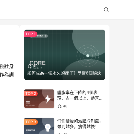
強壯身
49
如何成為一個永久的瘦子？學習6個秘訣
作為訓
體脂率在下降的4個表
現，占一個以上，恭喜你
正在變瘦
48
悄悄變瘦的減脂冷知識，
做到越多，瘦得越快！