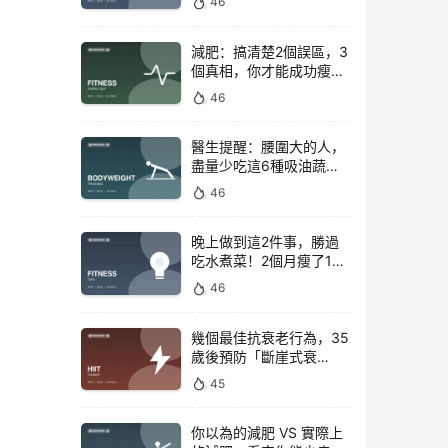
46
減肥：搞清楚2個誤區，3
個真相，你才能成功瘦下
來！
46
醫生提醒：腰圍大的人，
盡量少吃這6種吸油蔬
菜！
46
晚上做到這2件事，勝過
吃水煮菜！2個月瘦了15
斤，腰圍下降6cm
46
幾個最佳抗衰老行為，35
歲後預防「斷崖式衰
老」！
45
你以為的減肥 VS 實際上