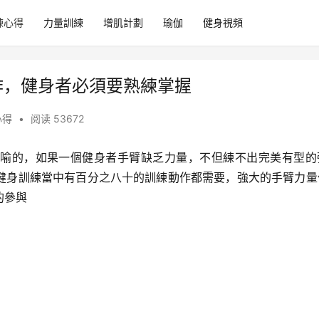
練心得
力量訓練
增肌計劃
瑜伽
健身視頻
作，健身者必須要熟練掌握
心得
•
阅读 53672
喻的，如果一個健身者手臂缺乏力量，不但練不出完美有型的
健身訓練當中有百分之八十的訓練動作都需要，強大的手臂力量
的參與