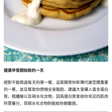
健康早餐開始新的一天
絕對不能跳過每天的第一餐，這是開啓你新陳代謝至關重要
減
的一餐，並且幫助你燃燒全身脂肪，建議大家攝入富含蛋白
脂
質、粗纖維以及碳水化合物，因爲蛋白質會給你充足的肌肉
計
所需養分，而碳水化合物則能給你飽腹感。
劃