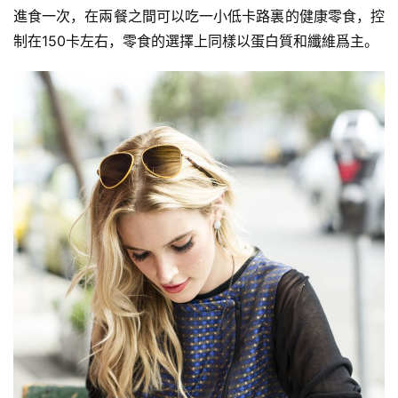
計
進食一次，在兩餐之間可以吃一小低卡路裏的健康零食，控
劃
制在150卡左右，零食的選擇上同樣以蛋白質和纖維爲主。
瑜
伽
健
身
視
頻