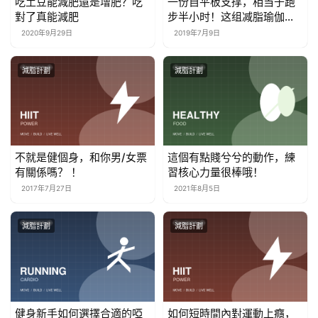
吃土豆能減肥還是增肥？吃
一份自平板支撑，相当于跑
對了真能減肥
步半小时！这组减脂瑜伽你
一定要学习
2020年9月29日
2019年7月9日
減脂計劃
減脂計劃
不就是健個身，和你男/女票
這個有點賤兮兮的動作，練
有關係嗎？ ！
習核心力量很棒哦！
2017年7月27日
2021年8月5日
減脂計劃
減脂計劃
健身新手如何選擇合適的啞
如何短時間內對運動上癮，