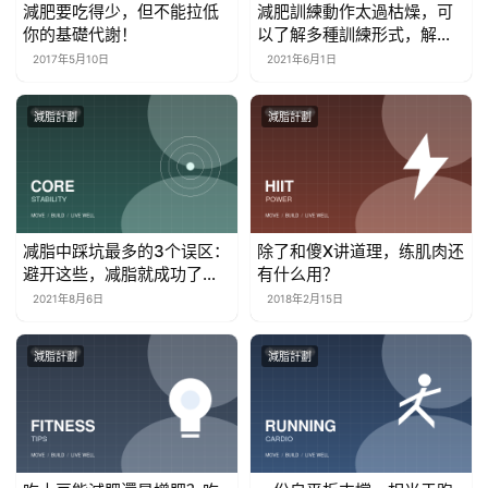
減肥要吃得少，但不能拉低
減肥訓練動作太過枯燥，可
你的基礎代謝！
以了解多種訓練形式，解決
你的枯燥難題
2017年5月10日
2021年6月1日
減脂計劃
減脂計劃
减脂中踩坑最多的3个误区：
除了和傻X讲道理，练肌肉还
避开这些，减脂就成功了一
有什么用？
半！
2021年8月6日
2018年2月15日
減脂計劃
減脂計劃