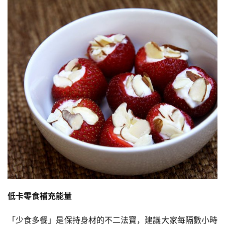
有
氧
運
動
訓
練
心
得
力
量
訓
練
低卡零食補充能量
增
「少食多餐」是保持身材的不二法寶，建議大家每隔數小時
肌