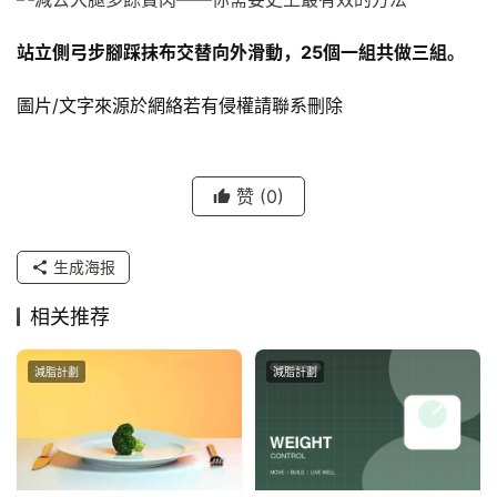
站立側弓步腳踩抹布交替向外滑動，25個一組共做三組。
圖片/文字來源於網絡若有侵權請聯系刪除
赞
(0)
生成海报
相关推荐
減脂計劃
減脂計劃