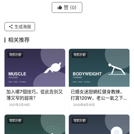
赞
(0)
生成海报
相关推荐
增肌計劃
增肌計劃
加入哪7個技巧，從此告別又
已婚女迷戀網紅健身教練，
薄又窄的弱背？
打賞120W，老公一氣之下告
上法庭…
2021年2月18日
2020年8月30日
增肌計劃
增肌計劃