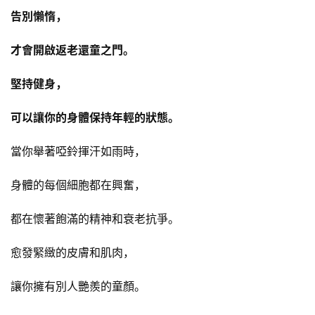
告別懶惰，
才會開啟返老還童之門。
堅持健身，
可以讓你的身體保持年輕的狀態。
當你舉著啞鈴揮汗如雨時，
身體的每個細胞都在興奮，
都在懷著飽滿的精神和衰老抗爭。
愈發緊緻的皮膚和肌肉，
讓你擁有別人艷羨的童顏。