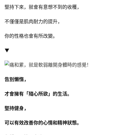
堅持下來，就會有意想不到的收穫，
減
不僅僅是肌肉耐力的提升，
脂
計
你的性格也會有所改變。
劃
▼
有
氧
運
動
告別懶惰，
訓
才會擁有「隨心所欲」的生活。
練
心
堅持健身，
得
可以有效改善你的心情和精神狀態。
力