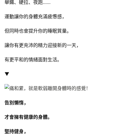
舉鐵、硬拉、夜跑……
量
訓
運動讓你的身體充滿疲憊感，
練
但同時也會提升你的睡眠質量。
增
肌
讓你有更充沛的精力迎接新的一天，
計
劃
有更平和的情緒面對生活。
瑜
▼
伽
健
告別懶惰，
身
視
才會擁有健康的身體。
頻
堅持健身，