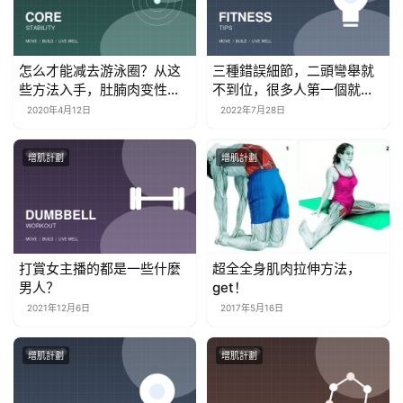
怎么才能减去游泳圈？从这
三種錯誤細節，二頭彎舉就
些方法入手，肚腩肉变性感
不到位，很多人第一個就不
小蛮腰！
知道
2020年4月12日
2022年7月28日
增肌計劃
增肌計劃
打賞女主播的都是一些什麼
超全全身肌肉拉伸方法，
男人？
get！
2021年12月6日
2017年5月16日
增肌計劃
增肌計劃