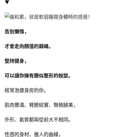
▼
告別懶惰，
才會走向顏值的巔峰。
堅持健身，
可以讓你擁有勝似整形的蛻變。
經常泡健身房的你，
肌肉豐滿、臂膀結實、臀翹腿美，
外形、氣質都與從前大不相同。
性感的身材、傲人的曲線，