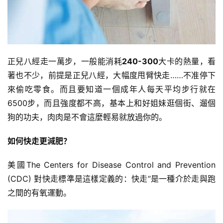
訓
練
心
得
正兒八經走一萬步，一般能消耗
240-300
大卡的熱量，看
力
著也不少，前提是正兒八經，大幅度甩臂快走……不准停下
量
來偷吃零食。而且要知道一個成年人每天平均步行就在
訓
6500步，而且強度都不高，基本上和好姐妹逛個街、遛個
練
狗的功夫，肉肉是不會這麼輕易就放過你的。
增
如何快走更減肥？
肌
計
美國The Centers for Disease Control and Prevention
劃
(CDC) 對快走標準是這樣定義的：快走”是一種介於走與跑
之間的有氧運動。
瑜
伽