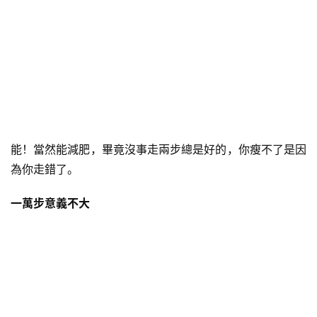
能！當然能減肥，畢竟沒事走兩步總是好的，你瘦不了是因
為你走錯了。
一萬步意義不大