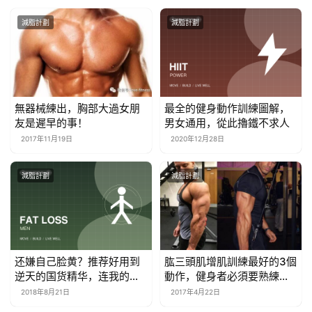
減脂計劃
減脂計劃
無器械練出，胸部大過女朋
最全的健身動作訓練圖解，
友是遲早的事！
男女通用，從此擼鐵不求人
2017年11月19日
2020年12月28日
減脂計劃
減脂計劃
还嫌自己脸黄？推荐好用到
肱三頭肌增肌訓練最好的3個
逆天的国货精华，连我的祖
動作，健身者必須要熟練掌
传黄气都去掉了！
握
2018年8月21日
2017年4月22日