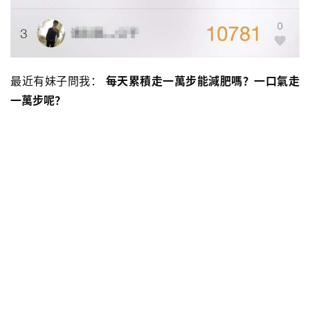
最近有妹子問我：
每天累積走一萬步能減肥嗎？一口氣走
一萬步呢？