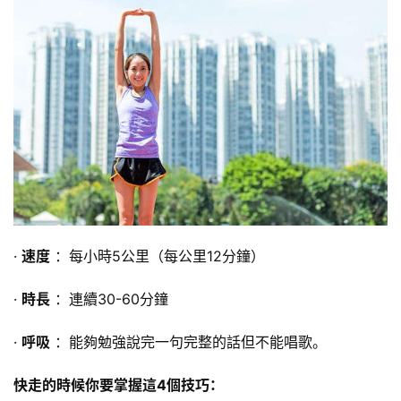
健
身
視
頻
·
速度
：每小時5公里（每公里12分鐘）
·
時長
：連續30-60分鐘
·
呼吸
：能夠勉強說完一句完整的話但不能唱歌。
快走的時候你要掌握這4個技巧：