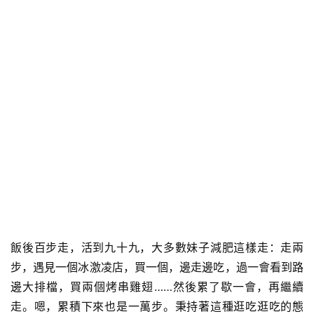
飯後百步走，活到九十九，大多數妹子減肥這樣走：走兩
步，遇見一個冰激凌店，買一個，邊走邊吃，過一會看到路
邊大排檔，買兩個烤串雞翅……然後累了歇一會，再繼續
走。嗯，累積下來也是一萬步。秉持著這種逛吃逛吃的態