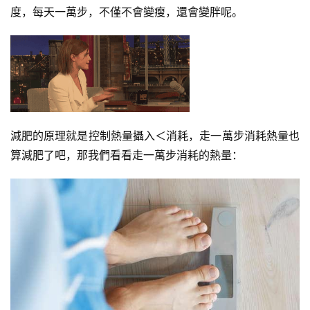
度，每天一萬步，不僅不會變瘦，還會變胖呢。
減肥的原理就是控制熱量攝入＜消耗，走一萬步消耗熱量也
減
算減肥了吧，那我們看看走一萬步消耗的熱量：
脂
計
劃
有
氧
運
動