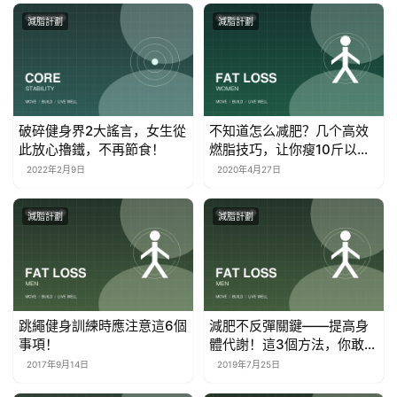
減脂計劃
減脂計劃
破碎健身界2大謠言，女生從
不知道怎么减肥？几个高效
此放心擼鐵，不再節食！
燃脂技巧，让你瘦10斤以
上！
2022年2月9日
2020年4月27日
減脂計劃
減脂計劃
跳繩健身訓練時應注意這6個
減肥不反彈關鍵——提高身
事項！
體代謝！這3個方法，你敢嘗
試嗎？
2017年9月14日
2019年7月25日