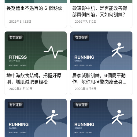
長期體重不過百的 6 個秘訣
鍛鍊臀中肌，是否能改善臀
部兩側凹陷，又如何訓練？
2026年3月22日
2026年7月12日
有氧運動
有氧運動
地中海飲食結構，把握好原
居家減脂訓練，6個簡單動
則，增肌減肥更輕松
作，幫你甩掉贅肉瘦全身，
還越練越年輕
2022年11月30日
2020年11月6日
有氧運動
有氧運動