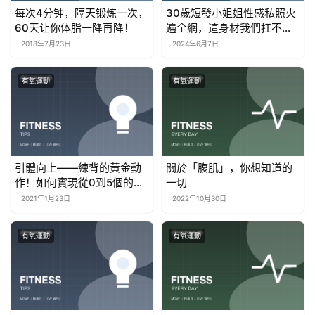
每次4分钟，隔天锻炼一次，
30歲短發小姐姐性感私照火
60天让你体脂一降再降！
遍全網，這身材我們扛不住
啊
2018年7月23日
2024年6月7日
有氧運動
有氧運動
引體向上——練背的黃金動
關於「腹肌」，你想知道的
作！如何實現從0到5個的突
一切
破？
2021年1月23日
2022年10月30日
有氧運動
有氧運動