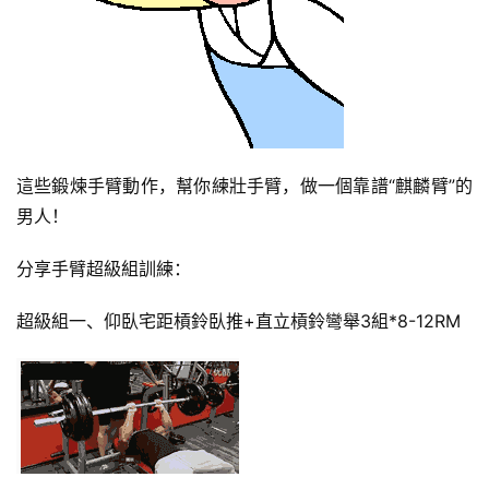
有
氧
運
動
訓
這些鍛煉手臂動作，幫你練壯手臂，做一個靠譜“麒麟臂”的
練
男人！
心
得
分享手臂超級組訓練：
超級組一、仰臥宅距槓鈴臥推+直立槓鈴彎舉3組*8-12RM
力
量
訓
練
增
肌