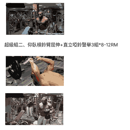
計
劃
瑜
伽
超級組二、仰臥槓鈴臂屈伸+直立啞鈴豎舉3組*8-12RM
健
身
視
頻