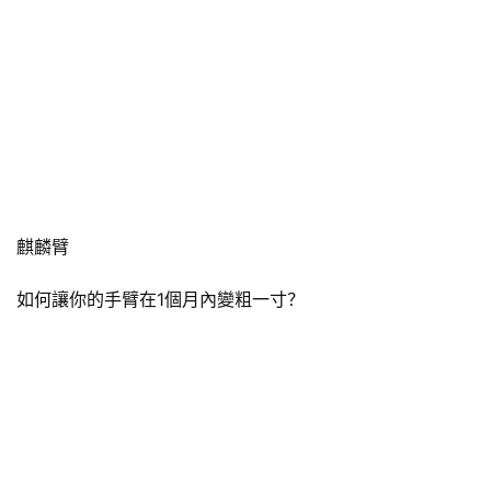
麒麟臂
如何讓你的手臂在1個月內變粗一寸？