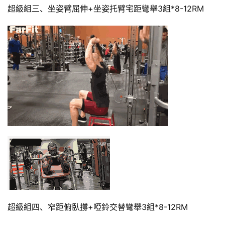
超級組三、坐姿臂屈伸+坐姿托臂宅距彎舉3組*8-12RM
超級組四、窄距俯臥撐+啞鈴交替彎舉3組*8-12RM