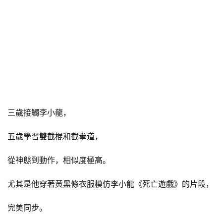
三歲接觸李小龍，
五歲學習雙截棍和截拳道，
從神態到動作，相似度極高。
尤其是他穿著黃黑條衣服模仿李小龍《死亡遊戲》的片段，
完美同步。