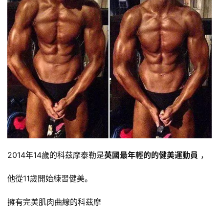
2014年14歲的科茲摩泰勒是
英國最年輕的的健美運動員
，
他從11歲開始練習健美。
擁有完美肌肉曲線的科茲摩