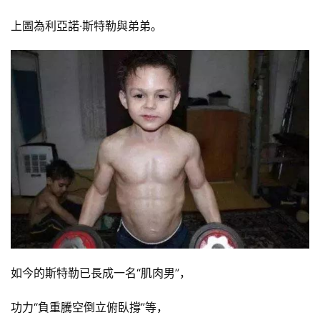
上圖為利亞諾·斯特勒與弟弟。
如今的斯特勒已長成一名“肌肉男”，
功力“負重騰空倒立俯臥撐”等，