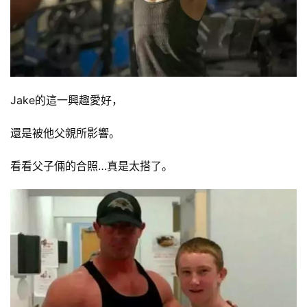
減
脂
計
劃
Jake的這一興趣愛好，
有
還是被他父親所影響。
氧
運
看看父子倆的合照…真是太搭了。
動
訓
練
心
得
力