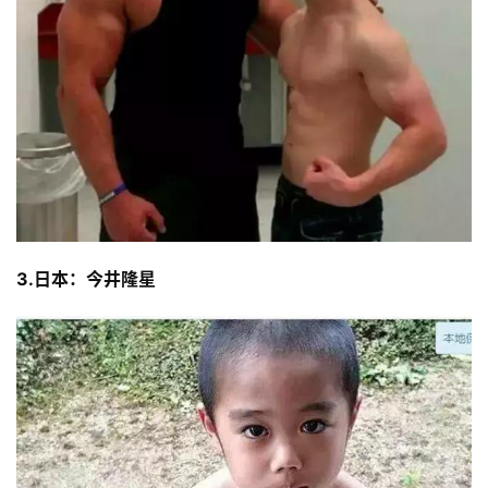
量
訓
練
增
肌
計
劃
瑜
3.日本：今井隆星
伽
健
身
視
頻