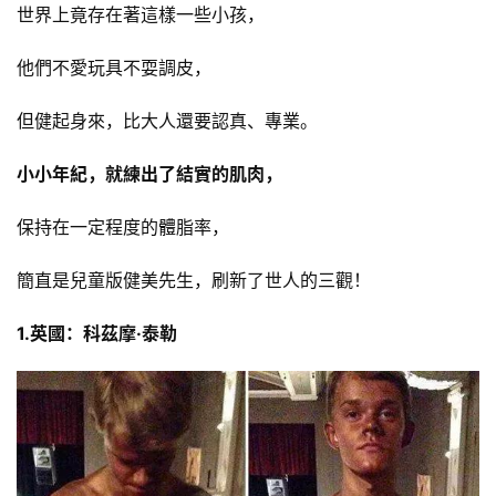
世界上竟存在著這樣一些小孩，
他們不愛玩具不耍調皮，
但健起身來，比大人還要認真、專業。
小小年紀，就練出了結實的肌肉，
保持在一定程度的體脂率，
簡直是兒童版健美先生，刷新了世人的三觀！
1.英國：科茲摩·泰勒