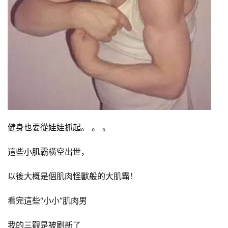
健身也要從娃娃抓起。 。 。
這些小肌霸橫空出世，
以後大概是個肌肉怪獸般的大肌霸！
看完這些“小小”肌肉男
我的三觀是被刷新了