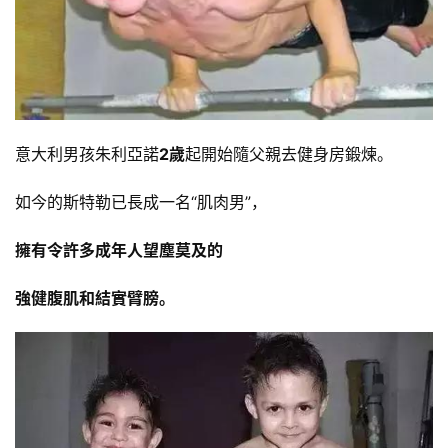
意大利男孩朱利亞諾
2歲
起開始隨父親去健身房鍛煉。
如今的斯特勒已長成一名“肌肉男”，
擁有令許多成年人望塵莫及的
強健腹肌和結實臂膀。