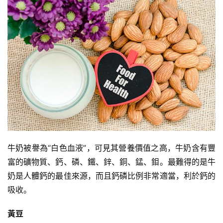
減
脂
計
劃
有
氧
運
動
訓
練
牛奶被譽為“白色血液”，可見其營養價值之高，牛奶含有豐
心
富的礦物質、鈣、磷、鐵、鋅、銅、錳、鉬。最難得的是牛
得
奶是人體鈣的最佳來源，而且鈣磷比例非常適當，利於鈣的
吸收。
力
量
黃豆
訓