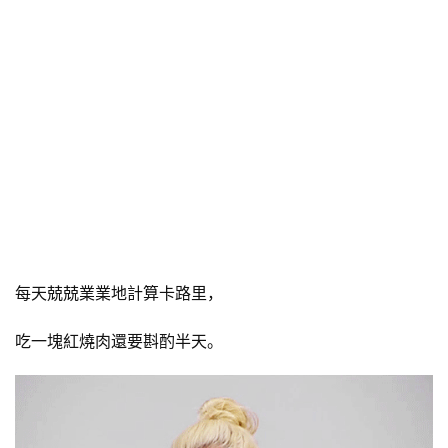
每天兢兢業業地計算卡路里，
吃一塊紅燒肉還要斟酌半天。