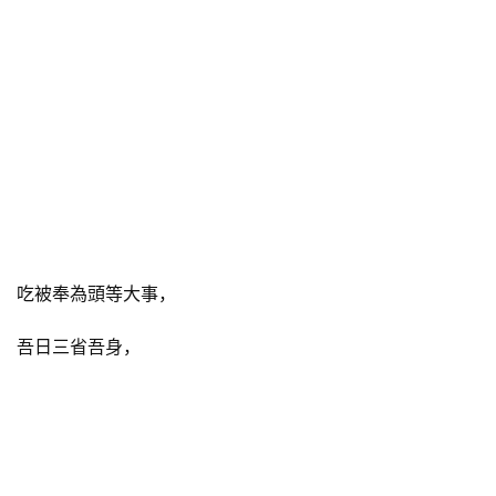
吃被奉為頭等大事，
吾日三省吾身，