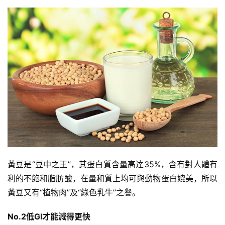
練
增
肌
計
劃
瑜
伽
健
身
視
黃豆是“豆中之王”，其蛋白質含量高達35%，含有對人體有
頻
利的不飽和脂肪酸，在量和質上均可與動物蛋白媲美，所以
黃豆又有“植物肉”及“綠色乳牛”之譽。
No.2低GI才能減得更快