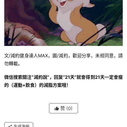
文/減約健身達人MAX，圖/減約，歡迎分享，未經同意，請
勿轉載。
微信搜索關注“減約說”，回复“21天”就會得到21天一定會瘦
的（運動+飲食）的減脂方案哦！
赞
(0)
生成海报