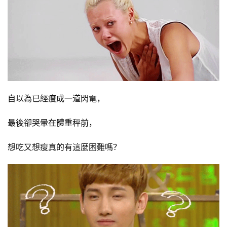
自以為已經瘦成一道閃電，
最後卻哭暈在體重秤前，
想吃又想瘦真的有這麼困難嗎？