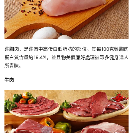
雞胸肉，是雞肉中高蛋白低脂肪的部位。其每100克雞胸肉
蛋白質含量約19.4%，並且物美價廉好處理被眾多健身達人
所青睞。
牛肉