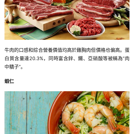
牛肉的口感和綜合營養價值均高於雞胸肉但價格也偏高。蛋
白質含量達20.3%，同時富含鋅、鐵、亞硝酸等被稱為“肉
中驕子”。
蝦仁