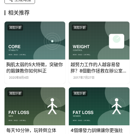
相关推荐
減脂計劃
減脂計劃
胸肌太弱的5大特徵，突破你
越努力工作的人越容易發
的鍛鍊教你如何糾正
胖？8個動作拯救在辦公室奮
斗的你
2020年8月4日
2017年7月27日
減脂計劃
減脂計劃
每天10分钟，玩转倒立体
4個爆發力訓練讓你更強壯