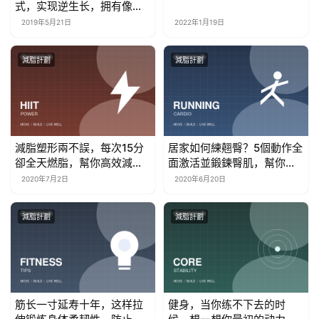
式，实现逆生长，拥有像刘
涛一样火辣身材
2019年5月21日
2022年1月19日
減脂計劃
減脂計劃
減脂塑形兩不誤，每次15分
居家如何練翹臀？5個動作全
卻全天燃脂，幫你高效減脂
面激活並鍛鍊臀肌，幫你練
瘦出好身材
出飽滿翹臀
2020年7月2日
2020年6月20日
減脂計劃
減脂計劃
筋长一寸延寿十年，这样拉
健身，当你练不下去的时