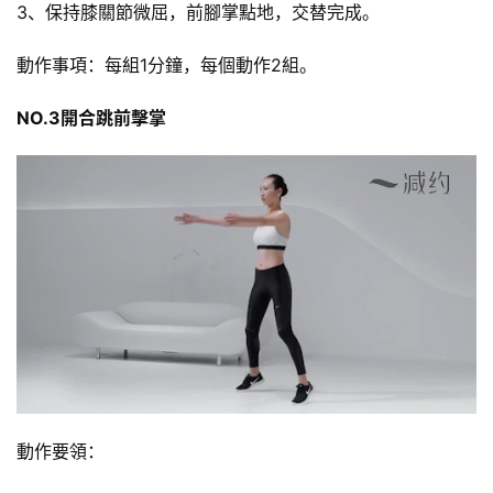
3、保持膝關節微屈，前腳掌點地，交替完成。
動作事項：每組1分鐘，每個動作2組。
NO.3開合跳前擊掌
動作要領：
減