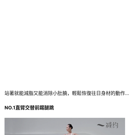
站著就能減脂又能消除小肚腩，輕鬆恢復往日身材的動作…
NO.1直臂交替前踢腿跳