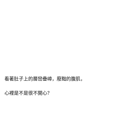
看著肚子上的層巒疊嶂，廢黜的腹肌，
心裡是不是很不開心？