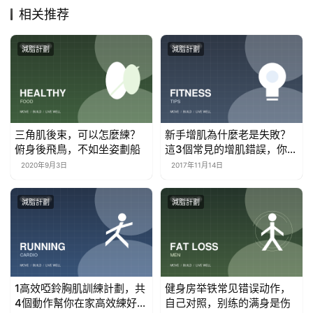
相关推荐
減脂計劃
減脂計劃
三角肌後束，可以怎麼練？
新手增肌為什麼老是失敗？
俯身後飛鳥，不如坐姿劃船
這3個常見的增肌錯誤，你意
識到了嗎？
2020年9月3日
2017年11月14日
減脂計劃
減脂計劃
1高效啞鈴胸肌訓練計劃，共
健身房举铁常见错误动作，
4個動作幫你在家高效練好胸
自己对照，别练的满身是伤