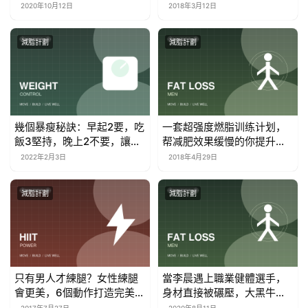
肌
2020年10月12日
2018年3月12日
減脂計劃
減脂計劃
幾個暴瘦秘訣：早起2要，吃
一套超强度燃脂训练计划，
飯3堅持，晚上2不要，讓你
帮减肥效果缓慢的你提升效
快速下來
率！
2022年2月3日
2018年4月29日
減脂計劃
減脂計劃
只有男人才練腿？女性練腿
當李晨遇上職業健體選手，
會更美，6個動作打造完美身
身材直接被碾壓，大黑牛秒
形
變很小隻