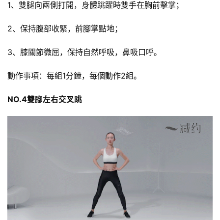
1、雙腿向兩側打開，身體跳躍時雙手在胸前擊掌；
脂
計
2、保持腹部收緊，前腳掌點地；
劃
3、膝關節微屈，保持自然呼吸，鼻吸口呼。
有
氧
動作事項：每組1分鐘，每個動作2組。
運
動
NO.4雙腳左右交叉跳
訓
練
心
得
力
量
訓