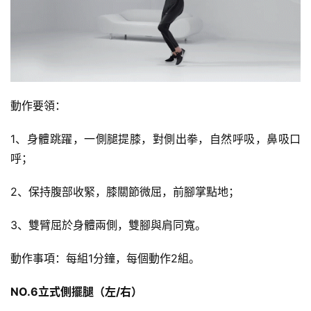
動作要領：
1、身體跳躍，一側腿提膝，對側出拳，自然呼吸，鼻吸口
呼；
2、保持腹部收緊，膝關節微屈，前腳掌點地；
3、雙臂屈於身體兩側，雙腳與肩同寬。
動作事項：每組1分鐘，每個動作2組。
NO.6立式側擺腿（左/右）