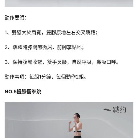
練
動作要領：
增
肌
1、雙腳大於肩寬，雙腳原地左右交叉跳躍；
計
劃
2、跳躍時膝關節微屈，前腳掌點地；
瑜
3、保持腹部收緊，雙手叉腰，自然呼吸，鼻吸口呼。
伽
動作事項：每組1分鐘，每個動作2組。
健
身
NO.5提膝衝拳跳
視
頻