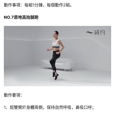
動作事項：每組1分鐘，每個動作2組。
NO.7原地高抬腿跑
動作要領：
1、屈雙臂於身體兩側，保持自然呼吸，鼻吸口呼；