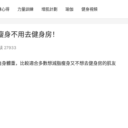
練心得
力量訓練
增肌計劃
瑜伽
健身視頻
瘦身不用去健身房！
读 27933
自身體重，比較適合多數想減脂瘦身又不想去健身房的肌友