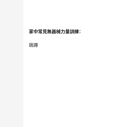
家中常見無器械力量訓練：
跳蹲