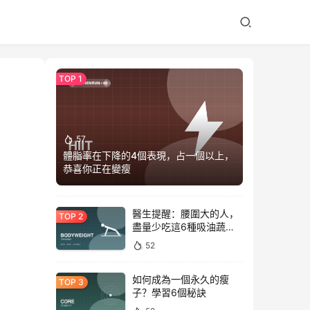
57
體脂率在下降的4個表現，占一個以上，
恭喜你正在變瘦
醫生提醒：腰圍大的人，
盡量少吃這6種吸油蔬
菜！
52
如何成為一個永久的瘦
子？學習6個秘訣