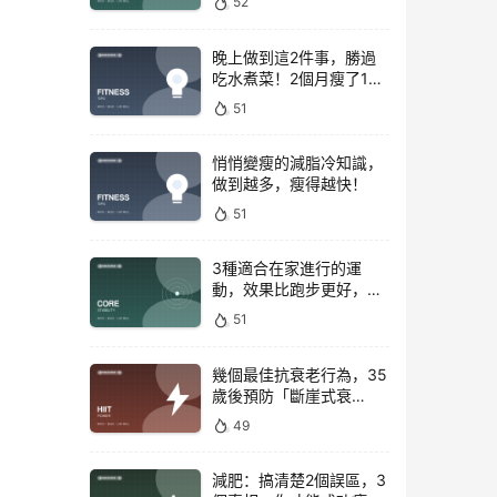
52
晚上做到這2件事，勝過
吃水煮菜！2個月瘦了15
斤，腰圍下降6cm
51
悄悄變瘦的減脂冷知識，
做到越多，瘦得越快！
51
3種適合在家進行的運
動，效果比跑步更好，是
公認的脂肪殺手！
51
幾個最佳抗衰老行為，35
歲後預防「斷崖式衰
老」！
49
減肥：搞清楚2個誤區，3