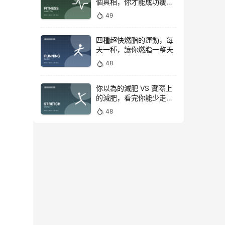
個真相，你才能成功瘦下
來！
49
四種超快燃脂的運動，每
天一種，讓你燃脂一整天
48
你以為的減肥 VS 實際上
的減肥，看完你能少走彎
路
48