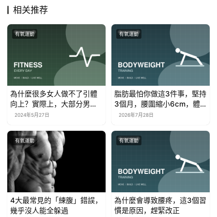
相关推荐
有氧運動
有氧運動
為什麼很多女人做不了引體
脂肪最怕你做這3件事，堅持
向上？實際上，大部分男人
3個月，腰圍縮小6cm，體
也做不了！
重掉20斤！
2024年5月27日
2026年7月28日
有氧運動
有氧運動
4大最常見的「練腹」錯誤，
為什麼會導致腰疼，這3個習
幾乎沒人能全躲過
慣是原因，趕緊改正