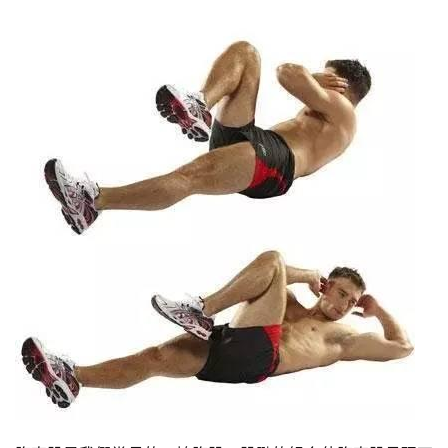
減
脂
計
劃
有
氧
運
動