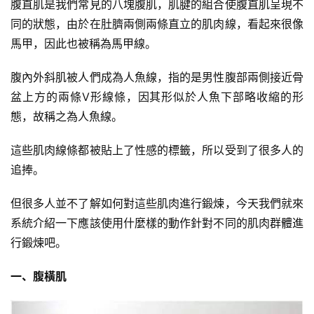
腹直肌是我們常見的八塊腹肌，肌腱的組合使腹直肌呈現不
訓
同的狀態，由於在肚臍兩側兩條直立的肌肉線，看起來很像
練
馬甲，因此也被稱為馬甲線。
心
得
腹內外斜肌被人們成為人魚線，指的是男性腹部兩側接近骨
盆上方的兩條V形線條，因其形似於人魚下部略收縮的形
力
態，故稱之為人魚線。
量
訓
這些肌肉線條都被貼上了性感的標籤，所以受到了很多人的
練
追捧。
增
但很多人並不了解如何對這些肌肉進行鍛煉，今天我們就來
肌
系統介紹一下應該使用什麼樣的動作針對不同的肌肉群體進
計
行鍛煉吧。
劃
一、腹橫肌
瑜
伽