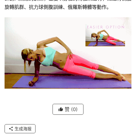
旋轉肌群、抗力球側腹訓練、俄羅斯轉體等動作。
赞
(0)
生成海报