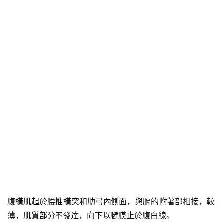
腹橫肌起於腰椎橫突和肋弓內側面，與膈的附著部相接，較
薄，肌質部分不發達，向下以腱膜止於腹白線。