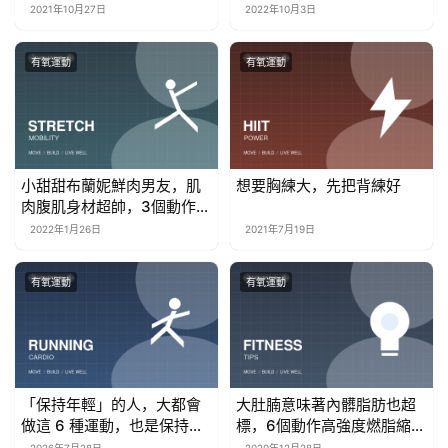
2021年10月27日
2022年10月3日
有氧運動
有氧運動
小甜甜布蘭妮鮮肉男友，肌
想要胸練大，先把背練好
肉腹肌身材超帥，3個動作
get同款
2022年1月26日
2021年7月19日
有氧運動
有氧運動
「保持年輕」的人，大都會
大肚腩意味著內髒脂肪也超
做這 6 種運動，也是保持凍
標，6個動作高強度燃脂縮贅
齡的秘訣
肉減肚腩