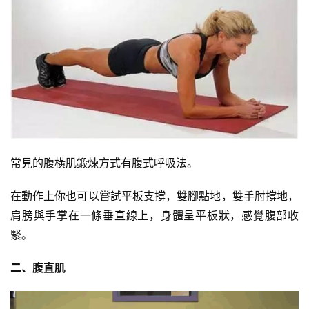
健
身
視
頻
常見的腹橫肌鍛煉方式有腹式呼吸法。
在動作上你也可以嘗試平板支撐，雙腳點地，雙手肘撐地，
肩膀與手掌在一條垂直線上，身體呈平板狀，感覺腹部收
緊。
二、腹直肌