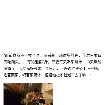
“而節食就不一樣了啊，我看網上那麼多教程，什麼只要每
天吃蘋果，一周就能瘦7斤，只要每天喝果蔬汁，10天就能
瘦15斤！我準備好蘋果、果蔬汁，下班後往沙發上面一躺，
吃著蘋果，喝著果蔬汁，輕輕鬆松不就減下去了嘛！”