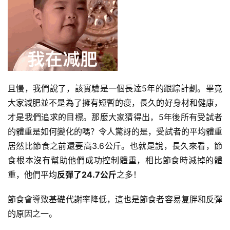
減
脂
計
劃
有
且慢，我們說了，該實驗是一個長達5年的跟踪計劃。畢竟
氧
大家減肥並不是為了擁有短暫的瘦，長久的好身材和健康，
運
才是我們追求的目標。那麼大家猜得出，5年後所有受試者
動
的體重是如何變化的嗎？令人驚訝的是，受試者的平均體重
居然比節食之前還要高3.6公斤。也就是說，長久來看，節
訓
食根本沒有幫助他們成功控制體重，相比節食時減掉的體
練
重，他們平均
反彈了24.7公斤
之多！
心
得
節食會導致基礎代謝率降低，這也是節食者容易复胖和反彈
的原因之一。
力
量