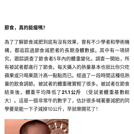
節食，真的能瘦嗎？
為了了解節食減肥到底有沒有效果，曾有不少學者和學術機
構，都追踪過節食減肥者的長期身體數據。其中有一項研
究，跟踪調查了節食者5年內的體重變化。調查一開始，所
有被試者都進行了節食。每天攝入的熱量基本也就比你只吃
蘋果或只喝果蔬汁高一點點而已。經過了一段時間這種低熱
量的飲食調節。被試者的體重確實輕了很多。被試者在節食
結束後，體重平均降低了
21.1公斤
（受試者體重基數較
大）。這是一個非常牛的數字了，估計很多喊著要減肥的同
學要是能一下子減掉10公斤，早就樂開花了！