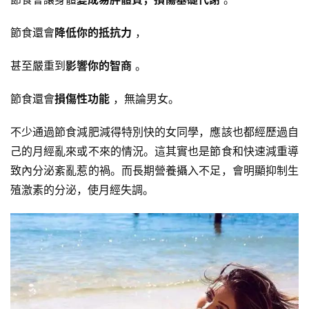
節食還會
降低你的抵抗力
，
甚至嚴重到
影響你的智商
。
節食還會
損傷性功能
，無論男女。
不少通過節食減肥減得特別快的女同學，應該也都經歷過自
己的月經亂來或不來的情況。這其實也是節食和快速減重導
致內分泌紊亂惹的禍。而長期營養攝入不足，會明顯抑制生
殖激素的分泌，使月經失調。