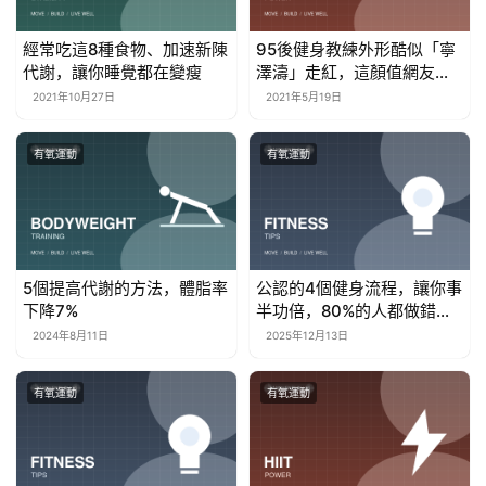
經常吃這8種食物、加速新陳
95後健身教練外形酷似「寧
代謝，讓你睡覺都在變瘦
澤濤」走紅，這顏值網友紛
紛喊想去上課
2021年10月27日
2021年5月19日
有氧運動
有氧運動
5個提高代謝的方法，體脂率
公認的4個健身流程，讓你事
下降7%
半功倍，80%的人都做錯
了！
2024年8月11日
2025年12月13日
有氧運動
有氧運動