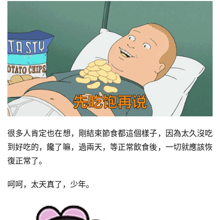
訓
練
增
肌
計
劃
瑜
伽
很多人肯定也在想，剛結束節食都這個樣子，因為太久沒吃
到好吃的，饞了嘛，過兩天，等正常飲食後，一切就應該恢
健
復正常了。
身
視
呵呵，太天真了，少年。
頻