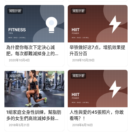
減脂計劃
減脂計劃
為什麼你每次下定決心減
举铁做好这7点，增肌效果提
肥，每次都難減掉身上的脂
升百分百
肪了？
2020年10月4日
2018年10月29日
減脂計劃
減脂計劃
1組家庭全身性訓練，幫脂肪
人性與愛的45張照片，你敢
多的女生們高效減掉多餘脂
看嗎？！
肪！
2018年5月21日
2018年6月16日