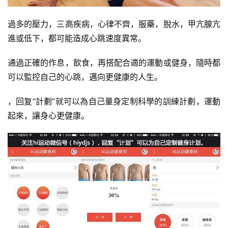
增
過多的壓力，三高疾病，心律不齊，服藥，脫水，甲亢腺亢
肌
進或低下，都可能造成心跳速度異常。
計
劃
通過正確的作息，飲食，再搭配合適的運動或健身，隨時都
可以監控自己的心跳，邁向更健康的人生。
瑜
伽
，回复“計劃”就可以為自己量身定制科學的訓練計劃，運動
起來，讓身心更健康。
健
身
視
頻