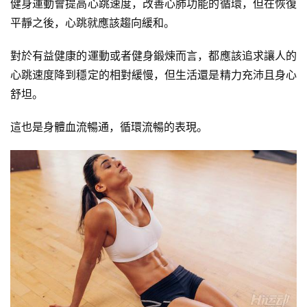
健身運動會提高心跳速度，改善心肺功能的循環，但在恢復
脂
平靜之後，心跳就應該趨向緩和。
計
劃
對於有益健康的運動或者健身鍛煉而言，都應該追求讓人的
心跳速度降到穩定的相對緩慢，但生活還是精力充沛且身心
有
舒坦。
氧
運
這也是身體血流暢通，循環流暢的表現。
動
訓
練
心
得
力
量
訓
練