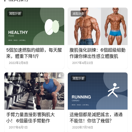
減脂計劃
減脂計劃
5個加速燃脂的細節，每天醒
腹肌強化訓練：6個超級組動
來，體重下降1斤
作讓你練出性感立體腹肌
2022年2月6日
2017年4月22日
減脂計劃
減脂計劃
手臂力量直接影響胸肌大
這幾個都是減肥謠言，通通
小！ 6個最佳手臂動作
不能信！你信了幾個？
2017年6月1日
2020年7月16日