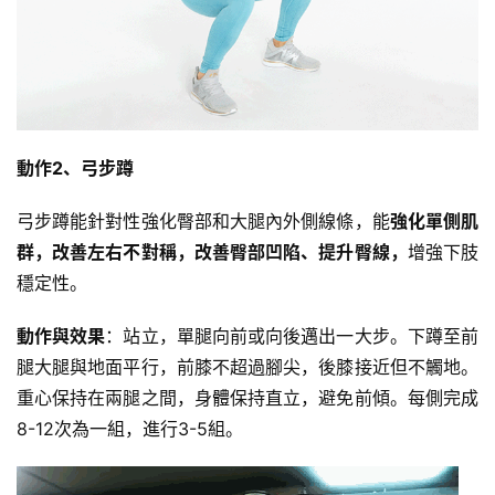
動作2、弓步蹲
弓步蹲能針對性強化臀部和大腿內外側線條，能
強化單側肌
群，改善左右不對稱，改善臀部凹陷、提升臀線，
增強下肢
穩定性。
動作與效果
：站立，單腿向前或向後邁出一大步。下蹲至前
腿大腿與地面平行，前膝不超過腳尖，後膝接近但不觸地。
重心保持在兩腿之間，身體保持直立，避免前傾。每側完成
8-12次為一組，進行3-5組。