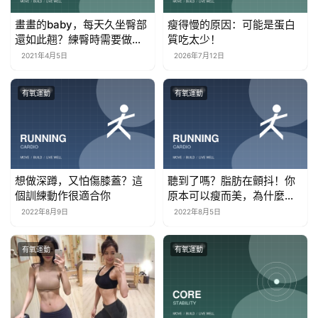
畫畫的baby，每天久坐臀部
瘦得慢的原因：可能是蛋白
還如此翹？練臀時需要做好
質吃太少！
這些准備
2021年4月5日
2026年7月12日
有氧運動
有氧運動
想做深蹲，又怕傷膝蓋？這
聽到了嗎？脂肪在顫抖！你
個訓練動作很適合你
原本可以瘦而美，為什麼下
不了決心呢
2022年8月9日
2022年8月5日
有氧運動
有氧運動