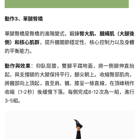
訓
練
動作3、單腿臀橋
增
單腿臀橋是臀橋的進階變式，鍛鍊
臀大肌、膕繩肌（大腿後
肌
側）和核心肌群
，提升髖關節穩定性、核心控制力以及身體
計
的平衡能力。
劃
動作與效果
：仰臥屈膝，雙腳平踏地面，將一側腿伸直抬
瑜
起，與支撐腿的大腿保持平行，腳尖朝上。收縮臀部肌肉，
伽
將髖部向上頂起，直至肩、髖、膝呈一條直線，在頂峰稍作
收縮（1-2秒）後緩慢下落。每側完成8-12次為一組，進行
健
身
3-5組。
視
頻