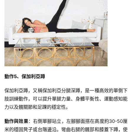
動作5、保加利亞蹲
保加利亞蹲，又稱保加利亞分腿深蹲，是一種高效的單側下
肢訓練動作，可以提升單腿力量、身體平衡性、運動感知能
力以及髖關節和足踝的穩定性。
動作與效果
：右側單腳站立，左腳腳面搭在高度約30-50厘
米的穩固凳子或台階邊沿。彎曲右腿的髖部和膝蓋下蹲，使