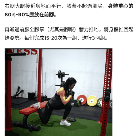
右腿大腿接近與地面平行，膝蓋不超過腳尖，
身體重心的
80%-90%應放在前腳
。
再通過前腳全腳掌（尤其是腳跟）發力推地，將身體推回起
始姿勢。每側完成15-20次為一組，進行3-4組。