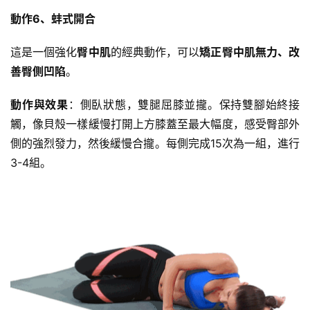
動作6、蚌式開合
這是一個強化
臀中肌
的經典動作，可以
矯正臀中肌無力、改
善臀側凹陷
。
動作與效果
：側臥狀態，雙腿屈膝並攏。保持雙腳始終接
觸，像貝殼一樣緩慢打開上方膝蓋至最大幅度，感受臀部外
側的強烈發力，然後緩慢合攏。每側完成15次為一組，進行
3-4組。