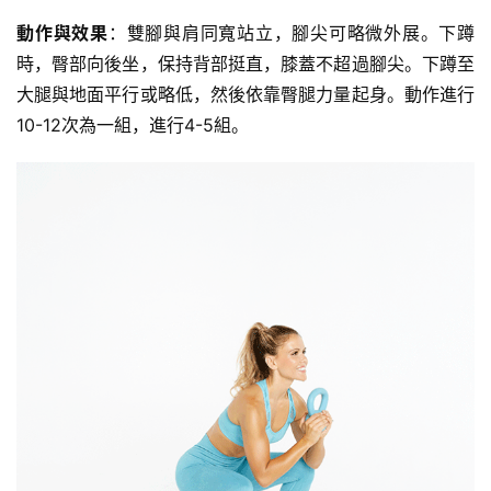
動作與效果
：雙腳與肩同寬站立，腳尖可略微外展。下蹲
時，臀部向後坐，保持背部挺直，膝蓋不超過腳尖。下蹲至
大腿與地面平行或略低，然後依靠臀腿力量起身。動作進行
10-12次為一組，進行4-5組。