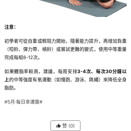
注意：
初學者可從自重或輕阻力開始，隨著能力提升，再增加負重
（啞鈴、彈力帶、槓鈴）或嘗試更難的變式，使用中等重量
完成每組8-12次。
如果體脂率較高，建議，每周安排
3-4次、每次30分鍾以
上
的中等強度有氧運動（如慢跑、游泳、跳繩）來降低全身
脂肪。
#5月·每日幸運簽#
赞
(0)