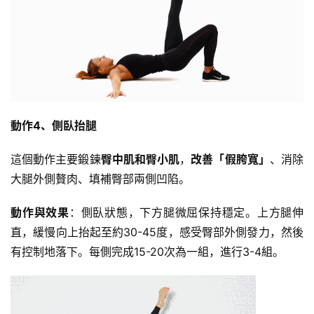
動作4、側臥抬腿
這個動作主要鍛鍊
臀中肌和臀小肌
，
改善「假胯寬」
、消除
大腿外側贅肉、填補臀部兩側凹陷。
動作與效果
：側臥狀態，下方腿微屈保持穩定。上方腿伸
直，緩慢向上抬起至約30-45度，感受臀部外側發力，然後
有控制地落下。每側完成15-20次為一組，進行3-4組。