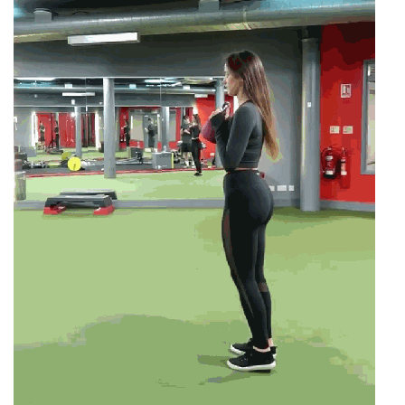
減
脂
計
劃
有
氧
運
動
訓
練
心
得
力
量