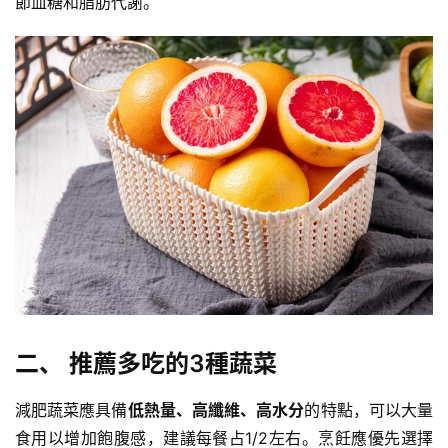
節血糖和脂肪代謝。
二、 推薦多吃的3種蔬菜
減肥蔬菜應具備
低熱量、高纖維、高水分
的特點，可以大量
食用以增加飽腹感，建議每餐占1/2左右。烹飪應優先選擇