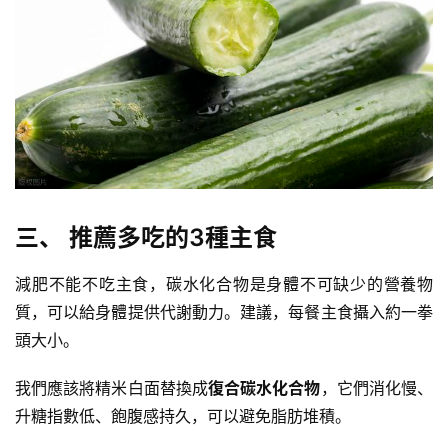
健
身
視
頻
三、 推薦多吃的3種主食
減肥不能不吃主食，碳水化合物是身體不可缺少的營養物
質，可以給身體提供代謝動力。建議，每餐主食攝入約一拳
頭大小。
我們應該將精米白面替換成
復合碳水化合物
，它們消化慢、
升糖指數低、飽腹感持久，可以避免脂肪堆積。