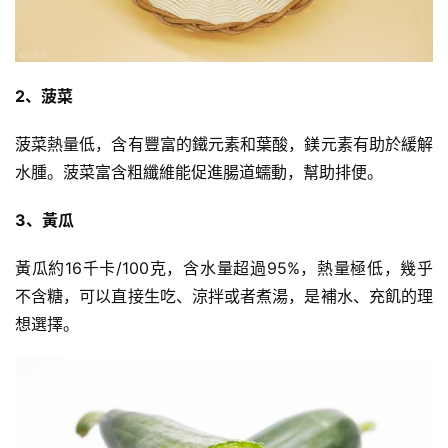
訓
練
心
2、菠菜
得
菠菜熱量低，含有豐富的鐵元素和葉酸，鎂元素有助於緩解
力
水腫。菠菜富含粗纖維能促進腸道蠕動，幫助排便。
量
訓
3、黃瓜
練
黃瓜約16千卡/100克，含水量超過95%，熱量極低，幾乎
增
不含糖，可以直接生吃、涼拌或者煮湯，是補水、充飢的理
肌
想選擇。
計
劃
瑜
伽