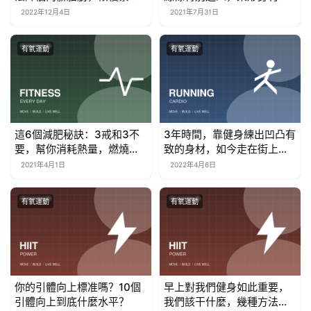
小腹
樣瘦才有效
2022年12月4日
2021年7月31日
有氧運動
有氧運動
這6個減肥秘訣：3戒和3不
3年時間，靠健身練出凹凸有
要，幫你消耗熱量，燃燒多
致的身材，如今走在街上回
餘脂肪
頭率十足
2021年4月1日
2022年4月6日
有氧運動
有氧運動
你的引體向上標准嗎？10個
早上對我們健身如此重要，
引體向上到底什麼水平？
我們該干什麼，幾種方法助