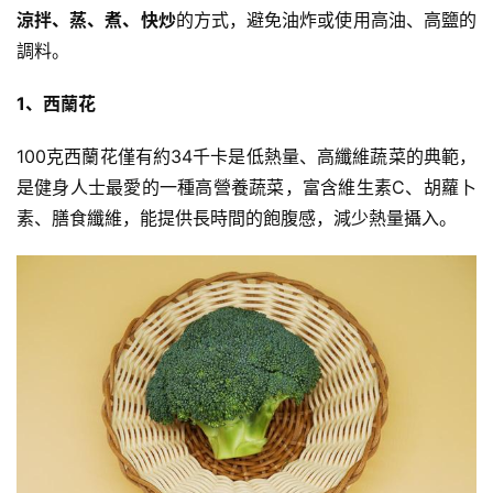
涼拌、蒸、煮、快炒
的方式，避免油炸或使用高油、高鹽的
調料。
1、西蘭花
100克西蘭花僅有約34千卡是低熱量、高纖維蔬菜的典範，
是健身人士最愛的一種高營養蔬菜，富含維生素C、胡蘿卜
素、膳食纖維，能提供長時間的飽腹感，減少熱量攝入。
減
脂
計
劃
有
氧
運
動