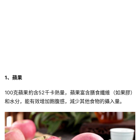
1、蘋果
100克蘋果約含52千卡熱量，蘋果富含膳食纖維（如果膠）
和水分，能有效增加飽腹感，減少其他食物的攝入量。