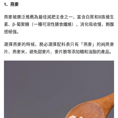
1、燕麥
燕麥被廣泛推薦為最佳減肥主食之一，富含白質和B族維生
素、β-葡聚糖（一種可溶性膳食纖維），消化吸收慢，飽腹
感極強。
選擇燕麥的時候，務必選擇配料表只有「燕麥」的純燕麥
片、燕麥米，避免甜麥片、麥片脆等添加糖和油脂的產品。