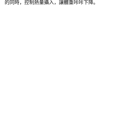
的同時，控制熱量攝入，讓體重咔咔下降。