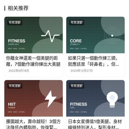
相关推荐
有氧運動
有氧運動
你離女神還差一個美腿的距
如果只選一個動作練三頭，
離，7個動作讓你練出大美腿
就應該是「碎鼻者」，但如
何正確完成呢
2022年6月18日
2020年12月27日
有氧運動
有氧運動
腰圍越大，壽命越短！3個方
日本女星價值1億美腿，身材
法降低內髒脂肪，恢復緊實
線條特別迷人，梨形身材這