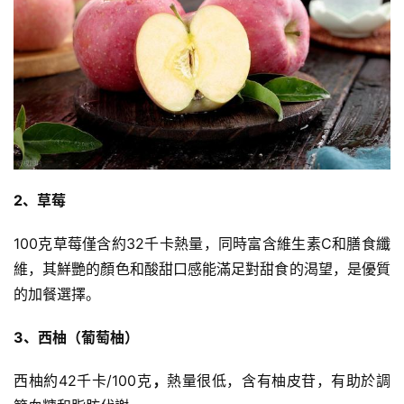
2、草莓
100克草莓僅含約32千卡熱量，同時富含維生素C和膳食纖
維，其鮮艷的顏色和酸甜口感能滿足對甜食的渴望，是優質
的加餐選擇。
3、西柚（葡萄柚）
西柚約42千卡/100克
，
熱量很低，含有柚皮苷，有助於調