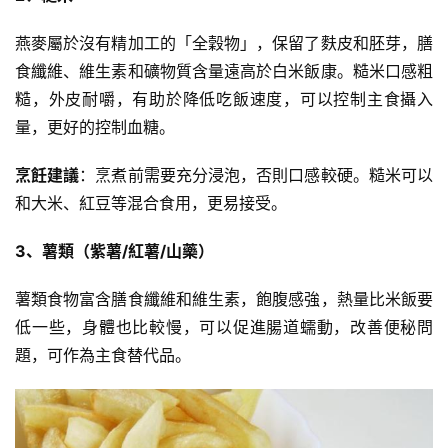
燕麥屬於沒有精加工的「全穀物」，保留了麩皮和胚芽，膳
食纖維、維生素和礦物質含量遠高於白米飯康。糙米口感粗
糙，外皮耐嚼，有助於降低吃飯速度，可以控制主食攝入
量，更好的控制血糖。
烹飪建議
：烹煮前需要充分浸泡，否則口感較硬。糙米可以
和大米、紅豆等混合食用，更易接受。
3、薯類（紫薯/紅薯/山藥）
薯類食物富含膳食纖維和維生素，飽腹感強，熱量比米飯要
低一些，身體也比較慢，可以促進腸道蠕動，改善便秘問
題，可作為主食替代品。