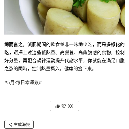
總而言之
，減肥期間的飲食並非一味地少吃，而是
多樣化的
吃，
選擇上述這些低熱量、高營養、高飽腹感的食物，控制
好分量，再配合規律運動提升代謝水平，你就能在滿足口腹
之慾的同時，控制熱量攝入，健康的瘦下來。
#5月·每日幸運簽#
赞
(0)
生成海报