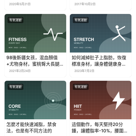
高效增肌
他的腿
2020年5月21日
2017年10月2日
有氧運動
有氧運動
98後新疆女孩，混血顏值
如何減掉肚子上脂肪，恢復
+尤物身材，蜜桃臀大長腿展
標准身材，讓身體健康身材
現曲線魅力
更好？
2021年2月24日
2023年7月2日
有氧運動
有氧運動
怎麼才能快速減脂，禁食
這個動作，每天堅持20分
法，也是有不同方法的
鍾，讓體脂率-10%，腰圍減