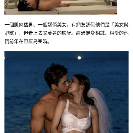
一個肌肉猛男、一個嬌俏美女，有網友調侃他們是「美女與
野獸」，但看上去又莫名的般配。經過健身相識、相愛的他
們前年在巴厘島完婚。