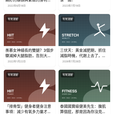
是如何保養的
2022年6月18日
2023年7月19日
有氧運動
有氧運動
羨慕女神細長的雙腿？3個步
三伏天：黃金減肥期，抓住
驟減掉大腿脂肪，告別大象
減脂時機，代謝上去了，人
腿
也就瘦了！
2022年1月22日
2026年7月28日
有氧運動
有氧運動
「排骨型」健身者健身注意
泰國國寶級健美先生：腹肌
事項：減少有氧多力量才能
算個屁，那是因為你沒見過