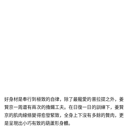
有
氧
運
動
訓
練
心
得
力
量
訓
練
好身材是奉行到極致的自律，除了最寵愛的普拉提之外，姜
賢京一周還有兩次的擼鐵工夫。在日復一日的訓練下，姜賢
增
京的肌肉線條變得愈發緊致，全身上下沒有多餘的贅肉，更
肌
是呈現出小巧有致的葫蘆形身體。
計