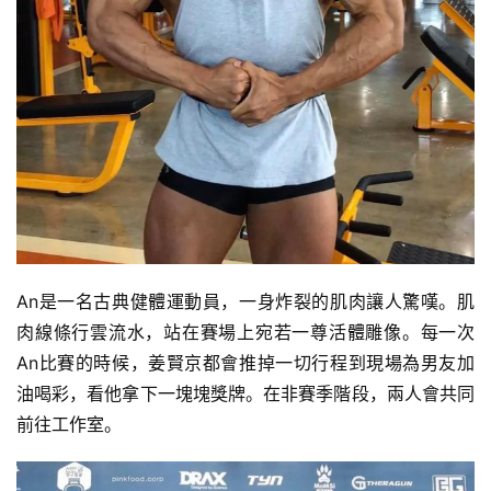
An是一名古典健體運動員，一身炸裂的肌肉讓人驚嘆。肌
肉線條行雲流水，站在賽場上宛若一尊活體雕像。每一次
An比賽的時候，姜賢京都會推掉一切行程到現場為男友加
油喝彩，看他拿下一塊塊獎牌。在非賽季階段，兩人會共同
前往工作室。