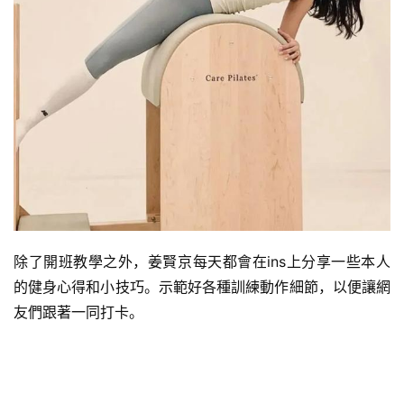
除了開班教學之外，姜賢京每天都會在ins上分享一些本人
的健身心得和小技巧。示範好各種訓練動作細節，以便讓網
減
友們跟著一同打卡。
脂
計
劃