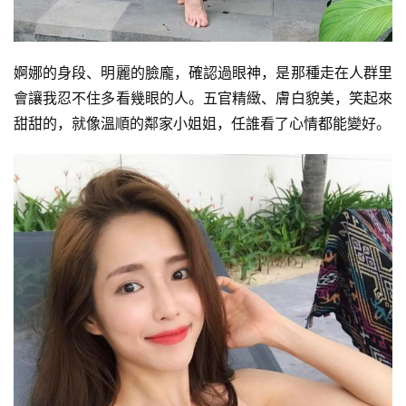
婀娜的身段、明麗的臉龐，確認過眼神，是那種走在人群里
會讓我忍不住多看幾眼的人。五官精緻、膚白貌美，笑起來
甜甜的，就像溫順的鄰家小姐姐，任誰看了心情都能變好。