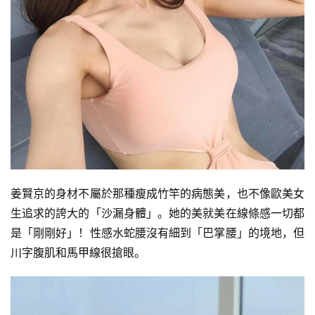
姜賢京的身材不屬於那種瘦成竹竿的病態美，也不像歐美女
生追求的誇大的「沙漏身體」。她的美就美在線條感一切都
是「剛剛好」！性感水蛇腰沒有細到「巴掌腰」的境地，但
川字腹肌和馬甲線很搶眼。