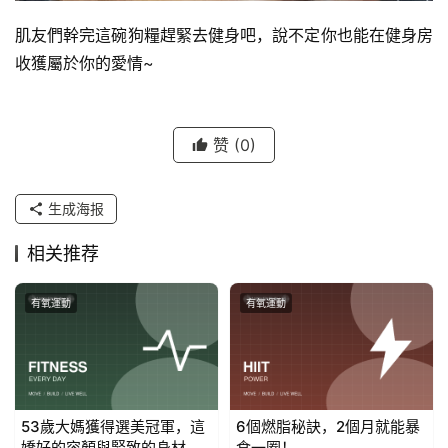
肌友們幹完這碗狗糧趕緊去健身吧，說不定你也能在健身房
收獲屬於你的愛情~
赞
(0)
生成海报
相关推荐
有氧運動
有氧運動
53歲大媽獲得選美冠軍，這
6個燃脂秘訣，2個月就能暴
嬌好的容顏與緊致的身材，
食一圈！