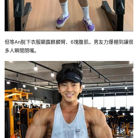
但等An脫下衣服顯露麒麟臂、6塊腹肌，男友力爆棚到讓很
多人瞬間閉嘴。