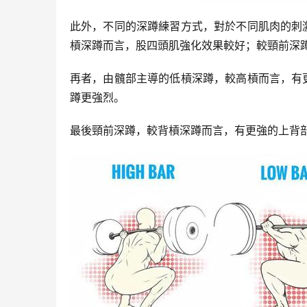
此外，不同的深蹲練習方式，對於不同肌肉的刺
槓深蹲而言，股四頭肌強化效果較好；較頸前深
再者，由髖部主導的低槓深蹲，較高槓而言，有
蹲更強烈。
最後頸前深蹲，較背槓深蹲而言，有更強的上背