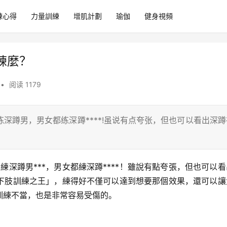
練心得
力量訓練
增肌計劃
瑜伽
健身視頻
練麼？
•
阅读 1179
深蹲男，男女都练深蹲****!虽说有点夸张，但也可以看出深蹲
練深蹲男***，男女都練深蹲****！雖說有點夸張，但也可以
下肢訓練之王」，練得好不僅可以達到想要那個效果，還可以讓
訓練不當，也是非常容易受傷的。