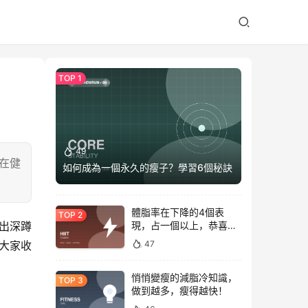
49
在健
如何成為一個永久的瘦子？學習6個秘訣
體脂率在下降的4個表
現，占一個以上，恭喜你
看出深蹲
正在變瘦
47
大家收
悄悄變瘦的減脂冷知識，
做到越多，瘦得越快！