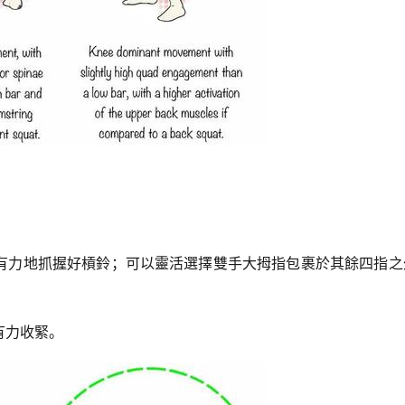
有力地抓握好槓鈴；可以靈活選擇雙手大拇指包裹於其餘四指之
有力收緊。