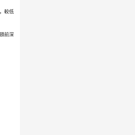
，較低
頸前深