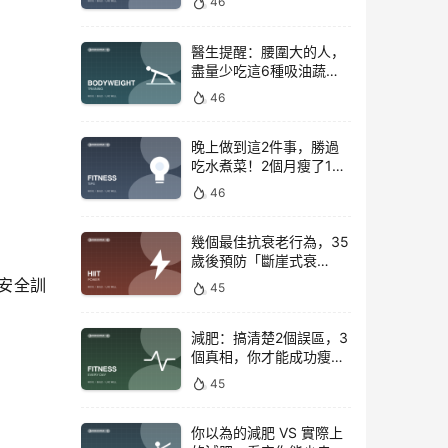
46
醫生提醒：腰圍大的人，
盡量少吃這6種吸油蔬
菜！
46
晚上做到這2件事，勝過
吃水煮菜！2個月瘦了15
斤，腰圍下降6cm
46
幾個最佳抗衰老行為，35
歲後預防「斷崖式衰
老」！
安全訓
45
減肥：搞清楚2個誤區，3
個真相，你才能成功瘦下
來！
45
你以為的減肥 VS 實際上