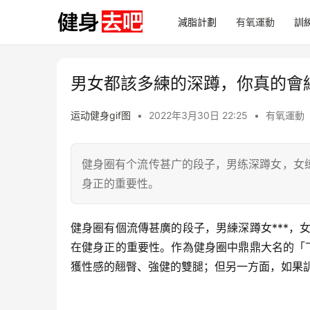
減脂計劃
有氧運動
訓
男女都該多練的深蹲，你真的會
运动健身gif图
•
2022年3月30日 22:25
•
有氧運動
健身圈有个流传甚广的段子，男练深蹲女，女练
身正的重要性。
健身圈有個流傳甚廣的段子，男練深蹲女***，女
在健身正的重要性。作為健身圈中鼎鼎大名的「
獲性感的翹臀、強健的雙腿；但另一方面，如果