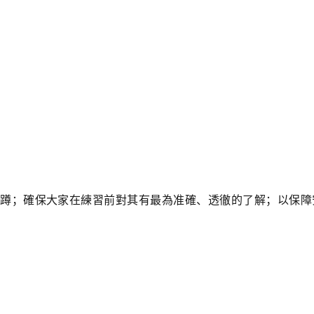
蹲；確保大家在練習前對其有最為准確、透徹的了解；以保障