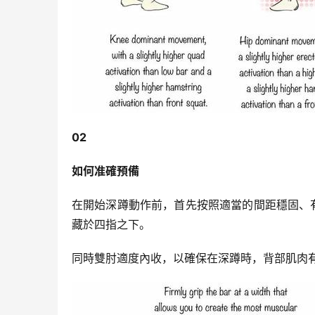
02
如何准確預備
在開始深蹲動作前，首先按照適當的間距穩固、
藏於四指之下。
同時雙肘適度內收，以確保在深蹲時，背部肌肉