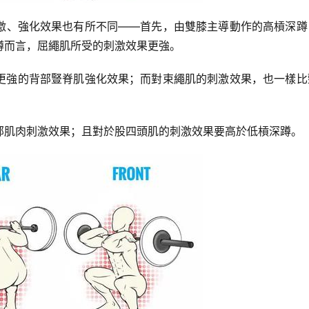
激、強化效果也有所不同——首先，由雙膝主導動作的高槓深蹲
蹲而言，屈繩肌所受的刺激效果更強。
更強的背部豎脊肌強化效果；而對束繩肌的刺激效果，也一樣比
部肌肉刺激效果；且對於股四頭肌的刺激效果要高於低槓深蹲。